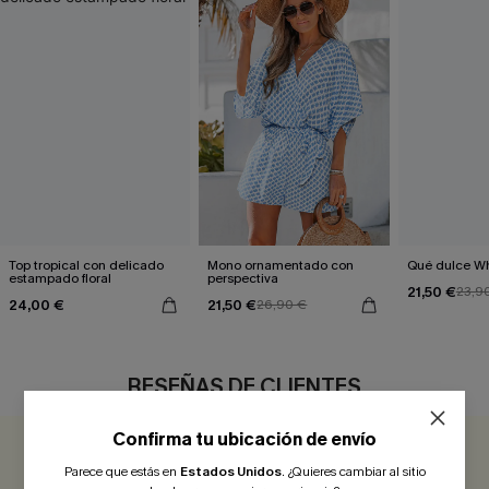
Top tropical con delicado
Mono ornamentado con
Qué dulce Wh
estampado floral
perspectiva
21,50 €
23,9
24,00 €
21,50 €
26,90 €
RESEÑAS DE CLIENTES
Confirma tu ubicación de envío
4.0
1 COMENTARIO
Parece que estás en
Estados Unidos
.
¿Quieres cambiar al sitio