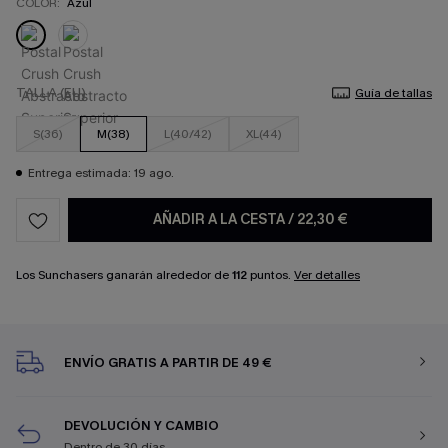
COLOR:
Azul
TALLA (EU)
Guía de tallas
S(36)
M(38)
L(40/42)
XL(44)
Entrega estimada: 19 ago.
AÑADIR A LA CESTA
/
22,30 €
Los Sunchasers ganarán alrededor de
112
puntos.
Ver detalles
ENVÍO GRATIS A PARTIR DE 49 €
DEVOLUCIÓN Y CAMBIO
Dentro de 30 días