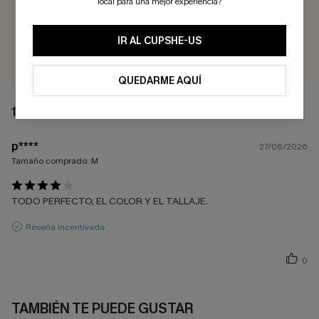
local para una mejor experiencia?
¡Gana más de 30 puntos por cada reseña que dejes!
IR AL CUPSHE-US
EVALUAR
QUEDARME AQUÍ
1 COMENTARIO
p****
27/06/2026
Tamaño comprado:
M
TODO PERFECTO, EL COLOR Y EL TALLAJE.
Reseña Incentivada
0
TAMBIÉN TE PUEDE GUSTAR