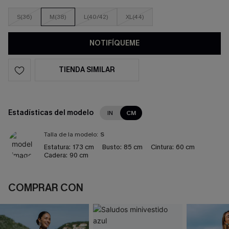
S(36)
M(38)
L(40/42)
XL(44)
NOTIFÍQUEME
TIENDA SIMILAR
Estadísticas del modelo
IN
CM
Talla de la modelo:
S
Estatura:
173 cm
Busto:
85 cm
Cintura:
60 cm
Cadera:
90 cm
COMPRAR CON