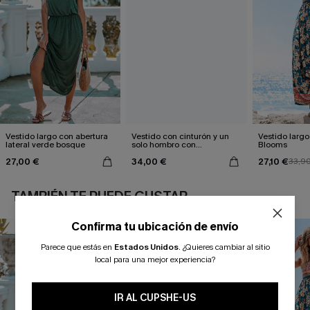
Vestido largo con abertura
Vestido con cinturón y un
Vestido largo 
lateral verde bosque
solo hombro con
Blooms
estampado de hojas
27,00 €
34,00 €
27,10 €
33,9
TAMBIÉN TE PUEDE GUSTAR
Confirma tu ubicación de envío
Parece que estás en
Estados Unidos
.
¿Quieres cambiar al sitio
local para una mejor experiencia?
IR AL CUPSHE-US