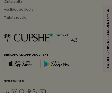
Cintura alta
Vestidos de fiesta
¿QUIERES 10% DE DESCUENTO?
Tarjeta regalo
4.3
DESCARGA LA APP DE CUPSHE
SÍGUENOS EN