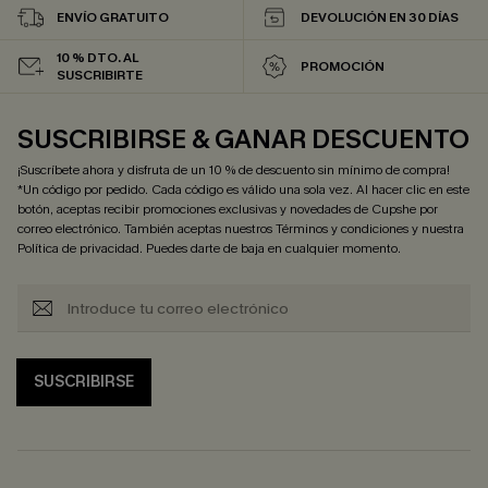
ENVÍO GRATUITO
DEVOLUCIÓN EN 30 DÍAS
10 % DTO. AL
PROMOCIÓN
SUSCRIBIRTE
SUSCRIBIRSE & GANAR DESCUENTO
¡Suscríbete ahora y disfruta de un 10 % de descuento sin mínimo de compra!
*Un código por pedido. Cada código es válido una sola vez. Al hacer clic en este
botón, aceptas recibir promociones exclusivas y novedades de Cupshe por
correo electrónico. También aceptas nuestros
Términos y condiciones
y nuestra
Política de privacidad
. Puedes darte de baja en cualquier momento.
SUSCRIBIRSE