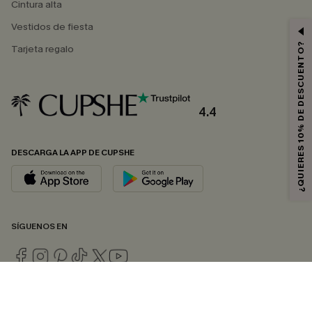
Cintura alta
Vestidos de fiesta
¿QUIERES 10% DE DESCUENTO?
Tarjeta regalo
4.4
DESCARGA LA APP DE CUPSHE
SÍGUENOS EN