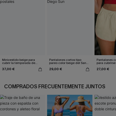
Minivestido beige para
Pantalones cortos tipo
Pantalones c
cubrir la temporada de
pareo color beige del San
para cubrirse 
postales
Diego Sun
sol
37,00 €
29,00 €
27,00 €
COMPRADOS FRECUENTEMENTE JUNTOS