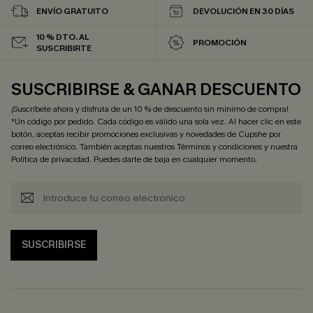
ENVÍO GRATUITO
DEVOLUCIÓN EN 30 DÍAS
10 % DTO. AL
PROMOCIÓN
SUSCRIBIRTE
SUSCRIBIRSE & GANAR DESCUENTO
¡Suscríbete ahora y disfruta de un 10 % de descuento sin mínimo de compra!
*Un código por pedido. Cada código es válido una sola vez. Al hacer clic en este
botón, aceptas recibir promociones exclusivas y novedades de Cupshe por
correo electrónico. También aceptas nuestros
Términos y condiciones
y nuestra
Política de privacidad
. Puedes darte de baja en cualquier momento.
SUSCRIBIRSE