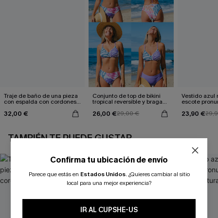
Traje de baño de una pieza
Conjunto de top de bikini
Vestido azul
con espalda con cordones y
tropical reversible y braga
escote pronu
aleteo floral
de talle medio Escaping
cintura anud
32,00 €
26,00 €
23,90 €
29,00 €
29,
TAMBIÉN TE PUEDE GUSTAR
Confirma tu ubicación de envío
Parece que estás en
Estados Unidos
.
¿Quieres cambiar al sitio
local para una mejor experiencia?
IR AL CUPSHE-US