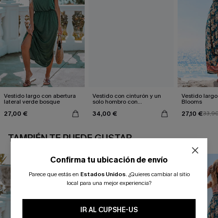
Vestido largo con abertura
Vestido con cinturón y un
Vestido largo 
lateral verde bosque
solo hombro con
Blooms
estampado de hojas
27,00 €
34,00 €
27,10 €
33,9
TAMBIÉN TE PUEDE GUSTAR
Confirma tu ubicación de envío
Parece que estás en
Estados Unidos
.
¿Quieres cambiar al sitio
local para una mejor experiencia?
IR AL CUPSHE-US