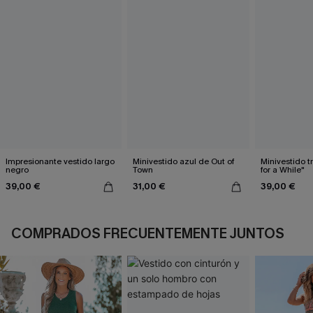
Impresionante vestido largo
Minivestido azul de Out of
Minivestido t
negro
Town
for a While"
39,00 €
31,00 €
39,00 €
COMPRADOS FRECUENTEMENTE JUNTOS