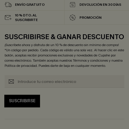
ENVÍO GRATUITO
DEVOLUCIÓN EN 30 DÍAS
10 % DTO. AL
PROMOCIÓN
SUSCRIBIRTE
SUSCRIBIRSE & GANAR DESCUENTO
¡Suscríbete ahora y disfruta de un 10 % de descuento sin mínimo de compra!
*Un código por pedido. Cada código es válido una sola vez. Al hacer clic en este
botón, aceptas recibir promociones exclusivas y novedades de Cupshe por
correo electrónico. También aceptas nuestros
Términos y condiciones
y nuestra
Política de privacidad
. Puedes darte de baja en cualquier momento.
SUSCRIBIRSE