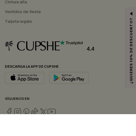
Cintura alta
Vestidos de fiesta
¿QUIERES 10% DE DESCUENTO?
Tarjeta regalo
4.4
DESCARGA LA APP DE CUPSHE
SÍGUENOS EN