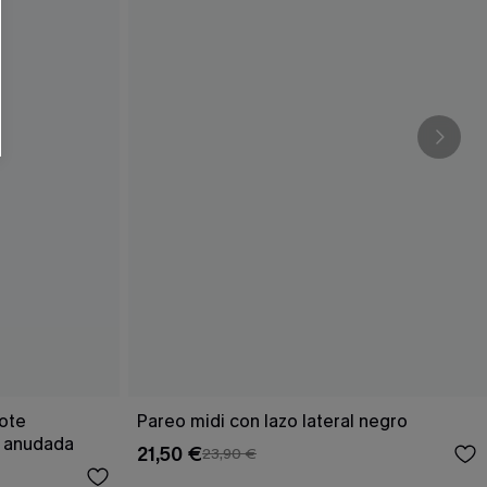
RSE
r este formulario, usted acepta nuestros
acidad
, y además acepta recibir correos
ticos de Cupshe en cualquier momento del
r ninguna compra. Podemos utilizar la
ductos y ofertas adaptados a su perfil.
cote
Pareo midi con lazo lateral negro
a anudada
21,50 €
23,90 €