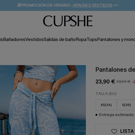
👒PROMOCIÓN DE VERANO:
-10% EN 2 VESTIDOS
>>
🚚ENVÍO GRATUITO A PARTIR DE 49 € >>
💌¡SUSCRIBIRSE & GANAR -10% EXTRA!
is
Bañadores
Vestidos
Salidas de baño
Ropa
Tops
Pantalones y mon
Pantalones de
23,90 €
29,90 €
-
TALLA (EU)
XS(34)
S(36)
Entrega estimada: 
LISTA