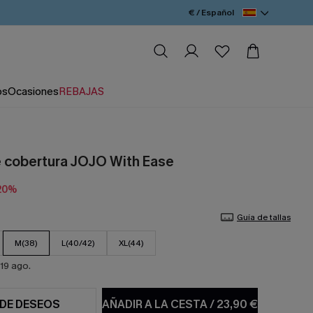
€ / Español
os
Ocasiones
REBAJAS
 cobertura JOJO With Ease
20%
Guía de tallas
M(38)
L(40/42)
XL(44)
19 ago.
 DE DESEOS
AÑADIR A LA CESTA
/
23,90 €