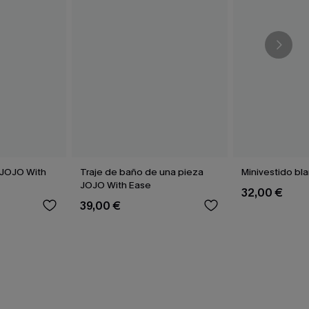
 JOJO With
Traje de baño de una pieza
Minivestido bl
JOJO With Ease
32,00 €
39,00 €