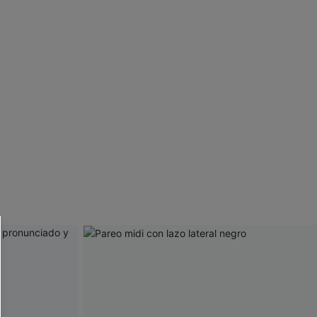
 CUPSHE?
ompra mínima