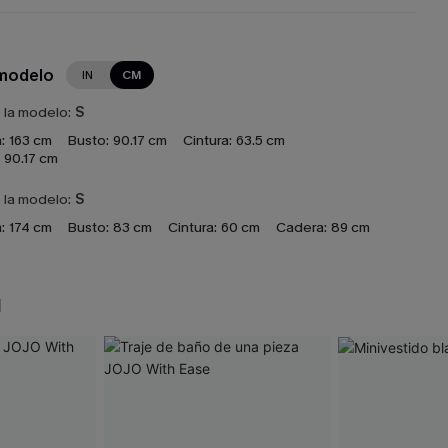
 modelo
IN
CM
e la modelo:
S
:
163 cm
Busto:
90.17 cm
Cintura:
63.5 cm
90.17 cm
e la modelo:
S
:
174 cm
Busto:
83 cm
Cintura:
60 cm
Cadera:
89 cm
N