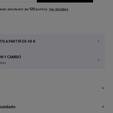
arán alrededor de
120
puntos.
Ver detalles
IS A PARTIR DE 49 €
N Y CAMBIO
días
 cuidado