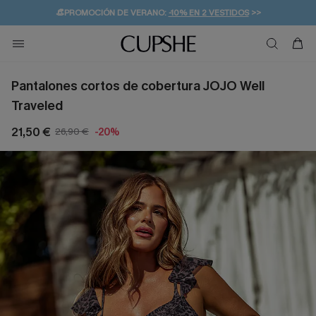
👒PROMOCIÓN DE VERANO:
-10% EN 2 VESTIDOS
>>
🚚ENVÍO GRATUITO A PARTIR DE 49 € >>
💌¡SUSCRIBIRSE & GANAR -10% EXTRA!
Pantalones cortos de cobertura JOJO Well
Traveled
21,50 €
26,90 €
-20%