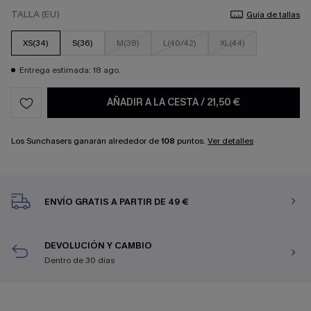
TALLA (EU)
Guía de tallas
XS(34)
S(36)
M(38)
L(40/42)
XL(44)
Entrega estimada: 18 ago.
AÑADIR A LA CESTA
/
21,50 €
Los Sunchasers ganarán alrededor de
108
puntos.
Ver detalles
ENVÍO GRATIS A PARTIR DE 49 €
DEVOLUCIÓN Y CAMBIO
Dentro de 30 días