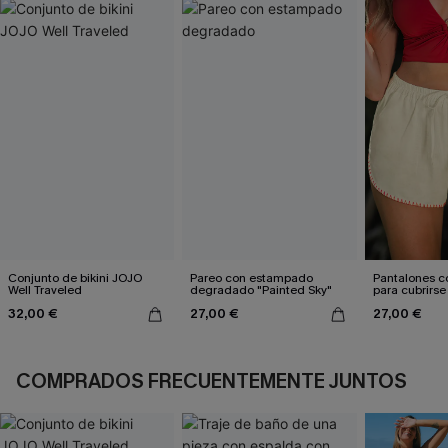
Conjunto de bikini JOJO
Pareo con estampado
Pantalones c
Well Traveled
degradado "Painted Sky"
para cubrirse 
sol
32,00 €
27,00 €
27,00 €
COMPRADOS FRECUENTEMENTE JUNTOS