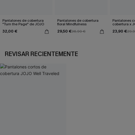
Pantalones de cobertura
Pantalones de cobertura
Pantalones c
"Turn the Page" de JOJO
floral Mindfulness
cobertura x 
Grounded
32,00 €
29,50 €
23,90 €
36,90 €
29,
REVISAR RECIENTEMENTE