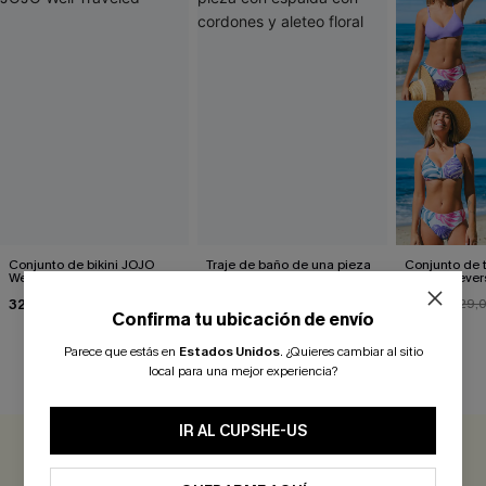
Conjunto de bikini JOJO
Traje de baño de una pieza
Conjunto de t
Well Traveled
con espalda con cordones y
tropical rever
aleteo floral
de talle med
32,00 €
32,00 €
26,00 €
29,
Confirma tu ubicación de envío
Parece que estás en
Estados Unidos
.
¿Quieres cambiar al sitio
local para una mejor experiencia?
RESEÑAS DE CLIENTES
IR AL CUPSHE-US
0.0