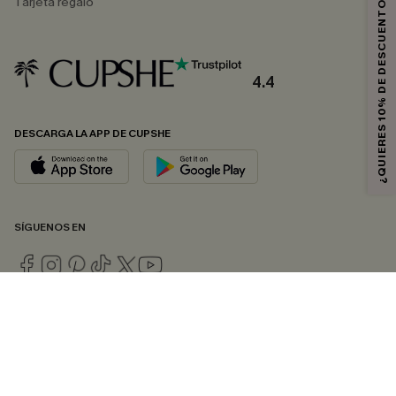
¿QUIERES 10% DE DESCUENTO?
Tarjeta regalo
4.4
DESCARGA LA APP DE CUPSHE
SÍGUENOS EN
© 2026 CUPSHE ESPAÑA
Consulte nuestras
Condiciones Generales
,
Política de Privacidad
y
Declaración de accesibilidad
.