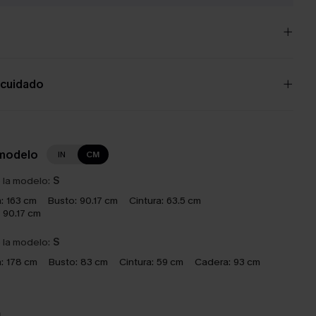
 cuidado
 modelo
IN
CM
e la modelo:
S
:
163 cm
Busto:
90.17 cm
Cintura:
63.5 cm
90.17 cm
e la modelo:
S
:
178 cm
Busto:
83 cm
Cintura:
59 cm
Cadera:
93 cm