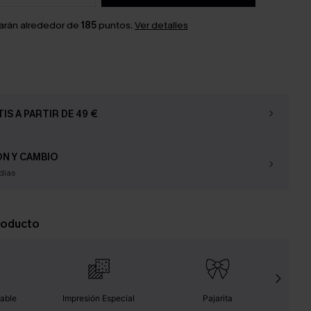
arán alrededor de
185
puntos.
Ver detalles
IS A PARTIR DE 49 €
N Y CAMBIO
días
roducto
rable
Impresión Especial
Pajarita
Fá