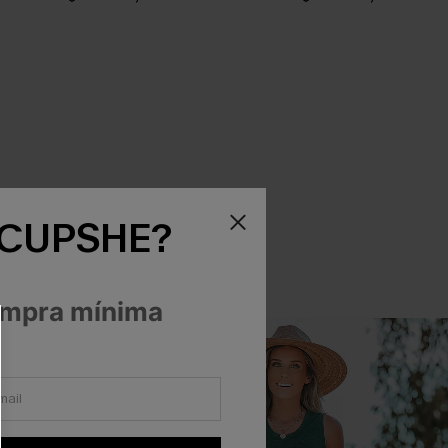
 CUPSHE?
ompra mínima