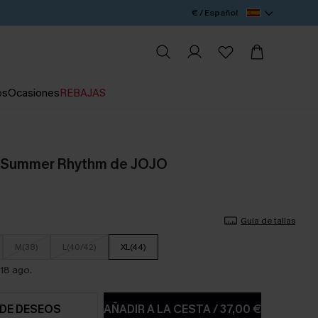
€ / Español
os
Ocasiones
REBAJAS
o Summer Rhythm de JOJO
Guía de tallas
M(38)
L(40/42)
XL(44)
18 ago.
 DE DESEOS
AÑADIR A LA CESTA
/
37,00 €