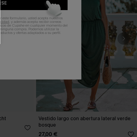
RSE
r este formulario, usted acepta nuestros
acidad
, y además acepta recibir correos
ticos de Cupshe en cualquier momento del
r ninguna compra. Podemos utilizar la
ductos y ofertas adaptados a su perfil.
cht
Vestido largo con abertura lateral verde
bosque
27,00 €