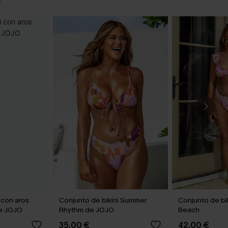
N
 con aros
Conjunto de bikini Summer
Conjunto de bi
e JOJO
Rhythm de JOJO
Beach
35,00 €
42,00 €