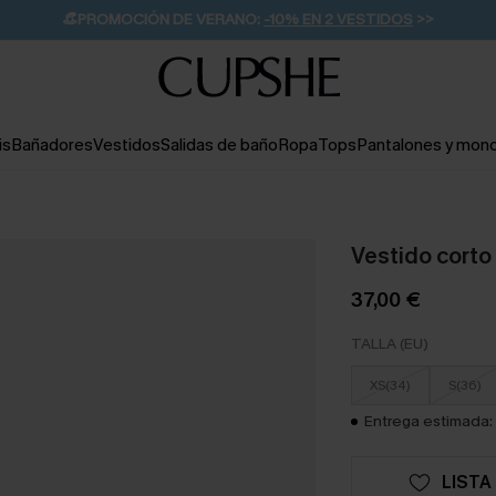
👒PROMOCIÓN DE VERANO:
-10% EN 2 VESTIDOS
>>
🚚ENVÍO GRATUITO A PARTIR DE 49 € >>
💌¡SUSCRIBIRSE & GANAR -10% EXTRA!
is
Bañadores
Vestidos
Salidas de baño
Ropa
Tops
Pantalones y mon
Vestido cort
37,00 €
TALLA (EU)
XS(34)
S(36)
Entrega estimada: 
LISTA