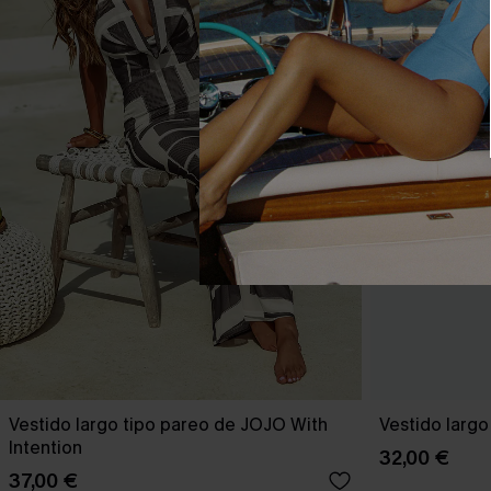
Vestido largo tipo pareo de JOJO With
Vestido largo
Intention
32,00 €
37,00 €