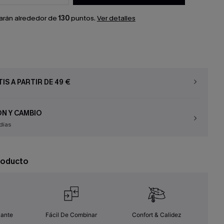
arán alrededor de
130
puntos.
Ver detalles
IS A PARTIR DE 49 €
N Y CAMBIO
días
roducto
zante
Fácil De Combinar
Confort & Calidez