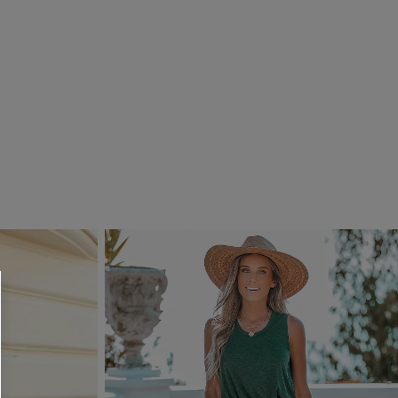
 CUPSHE?
ompra mínima