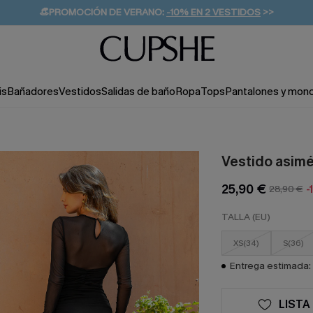
👒PROMOCIÓN DE VERANO:
-10% EN 2 VESTIDOS
>>
🚚ENVÍO GRATUITO A PARTIR DE 49 € >>
💌¡SUSCRIBIRSE & GANAR -10% EXTRA!
is
Bañadores
Vestidos
Salidas de baño
Ropa
Tops
Pantalones y mon
Vestido asimé
25,90 €
28,90 €
-
TALLA (EU)
XS(34)
S(36)
Entrega estimada: 
LISTA