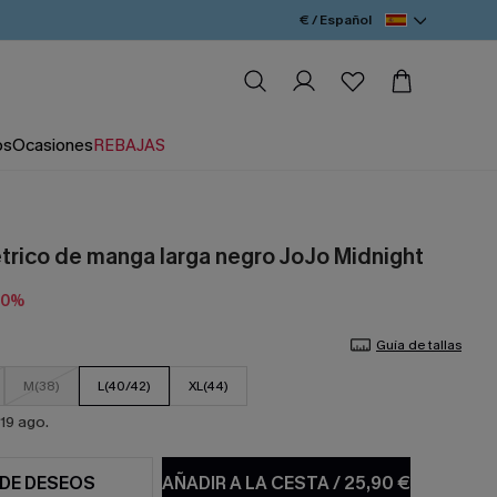
€ / Español
os
Ocasiones
REBAJAS
trico de manga larga negro JoJo Midnight
10%
Guía de tallas
M(38)
L(40/42)
XL(44)
19 ago.
 DE DESEOS
AÑADIR A LA CESTA
/
25,90 €