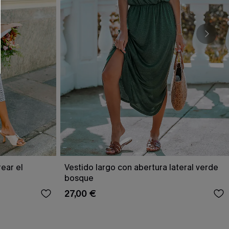
RSE
r este formulario, usted acepta nuestros
acidad
, y además acepta recibir correos
ticos de Cupshe en cualquier momento del
r ninguna compra. Podemos utilizar la
ductos y ofertas adaptados a su perfil.
rear el
Vestido largo con abertura lateral verde
bosque
27,00 €