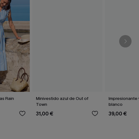
yas Rain
Minivestido azul de Out of
Impresionante 
Town
blanco
31,00 €
39,00 €