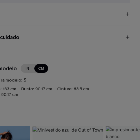
 cuidado
 modelo
IN
CM
e la modelo:
S
:
163 cm
Busto:
90.17 cm
Cintura:
63.5 cm
90.17 cm
N