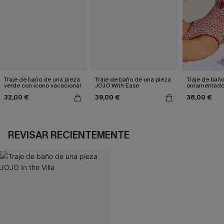
Traje de baño de una pieza
Traje de baño de una pieza
Traje de bañ
verde con icono vacacional
JOJO With Ease
ornamentado:
culpable
32,00 €
39,00 €
38,00 €
REVISAR RECIENTEMENTE