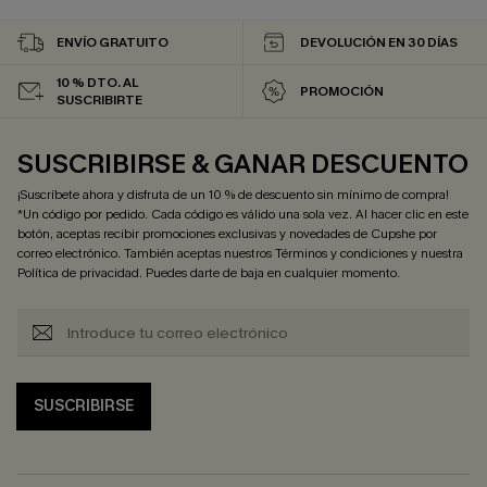
ENVÍO GRATUITO
DEVOLUCIÓN EN 30 DÍAS
10 % DTO. AL
PROMOCIÓN
SUSCRIBIRTE
SUSCRIBIRSE & GANAR DESCUENTO
¡Suscríbete ahora y disfruta de un 10 % de descuento sin mínimo de compra!
*Un código por pedido. Cada código es válido una sola vez. Al hacer clic en este
botón, aceptas recibir promociones exclusivas y novedades de Cupshe por
correo electrónico. También aceptas nuestros
Términos y condiciones
y nuestra
Política de privacidad
. Puedes darte de baja en cualquier momento.
SUSCRIBIRSE