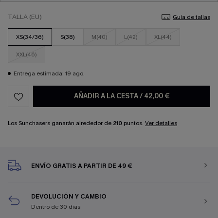
TALLA (EU)
Guía de tallas
XS(34/36)
S(38)
M(40)
L(42)
XL(44)
XXL(46)
Entrega estimada: 19 ago.
AÑADIR A LA CESTA
/
42,00 €
Los Sunchasers ganarán alrededor de
210
puntos.
Ver detalles
ENVÍO GRATIS A PARTIR DE 49 €
DEVOLUCIÓN Y CAMBIO
Dentro de 30 días