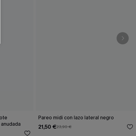
cote
Pareo midi con lazo lateral negro
a anudada
21,50 €
23,90 €