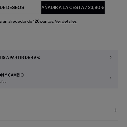
 DE DESEOS
AÑADIR A LA CESTA
/
23,90 €
arán alrededor de
120
puntos.
Ver detalles
IS A PARTIR DE 49 €
N Y CAMBIO
días