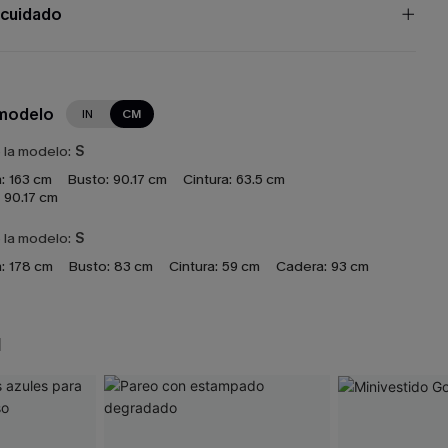
 cuidado
 modelo
IN
CM
e la modelo:
S
:
163 cm
Busto:
90.17 cm
Cintura:
63.5 cm
90.17 cm
e la modelo:
S
:
178 cm
Busto:
83 cm
Cintura:
59 cm
Cadera:
93 cm
N