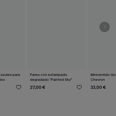
 azules para
Pareo con estampado
Minivestido G
íso
degradado "Painted Sky"
Chevron
27,00 €
33,00 €