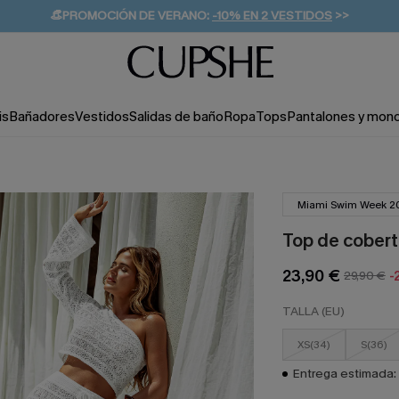
👒PROMOCIÓN DE VERANO:
-10% EN 2 VESTIDOS
>>
🚚ENVÍO GRATUITO A PARTIR DE 49 € >>
💌¡SUSCRIBIRSE & GANAR -10% EXTRA!
is
Bañadores
Vestidos
Salidas de baño
Ropa
Tops
Pantalones y mon
Miami Swim Week 2
Top de cobert
23,90 €
29,90 €
-
TALLA (EU)
XS(34)
S(36)
Entrega estimada: 