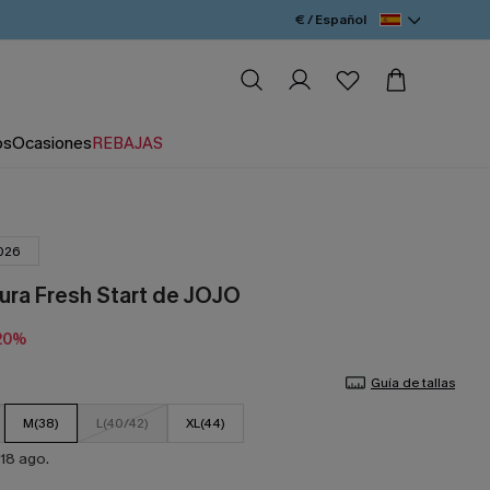
€ / Español
os
Ocasiones
REBAJAS
026
ura Fresh Start de JOJO
20%
Guía de tallas
M(38)
L(40/42)
XL(44)
18 ago.