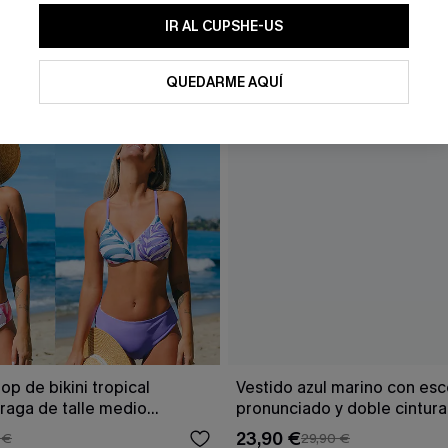
IR AL CUPSHE-US
QUEDARME AQUÍ
op de bikini tropical
Vestido azul marino con es
braga de talle medio
pronunciado y doble cintur
23,90 €
 €
29,90 €