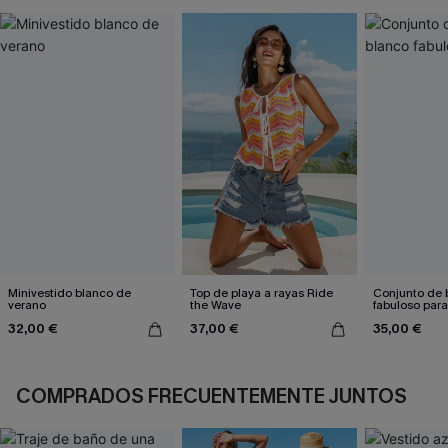
Minivestido blanco de
Top de playa a rayas Ride
Conjunto de b
verano
the Wave
fabuloso para
32,00 €
37,00 €
35,00 €
COMPRADOS FRECUENTEMENTE JUNTOS