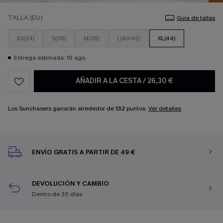
TALLA (EU)
Guía de tallas
XS(34)
S(36)
M(38)
L(40/42)
XL(44)
Entrega estimada: 19 ago.
AÑADIR A LA CESTA
/
26,30 €
Los Sunchasers ganarán alrededor de
132
puntos.
Ver detalles
ENVÍO GRATIS A PARTIR DE 49 €
DEVOLUCIÓN Y CAMBIO
Dentro de 30 días