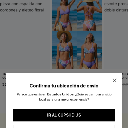
Traje de baño de una pieza
Conjunto de top de bikini
Vestido azul
con espalda con cordones y
tropical reversible y braga
escote pronu
aleteo floral
de talle medio Escaping
cintura anud
32,00 €
26,00 €
23,90 €
29,00 €
29,
Confirma tu ubicación de envío
Parece que estás en
Estados Unidos
.
¿Quieres cambiar al sitio
local para una mejor experiencia?
RESEÑAS DE CLIENTES
IR AL CUPSHE-US
0.0