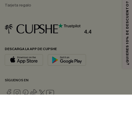
¿QUIERES 10% DE DESCUENTO?
Tarjeta regalo
4.4
DESCARGA LA APP DE CUPSHE
SÍGUENOS EN
© 2026 CUPSHE ESPAÑA
Consulte nuestras
Condiciones Generales
,
Política de Privacidad
y