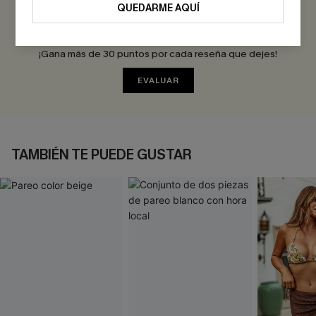
QUEDARME AQUÍ
Sé el Primero en Reseñar
¡Gana más de 30 puntos por cada reseña que dejes!
EVALUAR
TAMBIÉN TE PUEDE GUSTAR