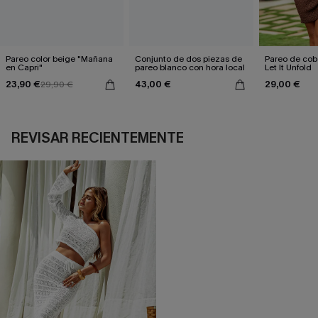
Pareo color beige "Mañana
Conjunto de dos piezas de
Pareo de cob
en Capri"
pareo blanco con hora local
Let It Unfold
23,90 €
43,00 €
29,00 €
29,90 €
REVISAR RECIENTEMENTE