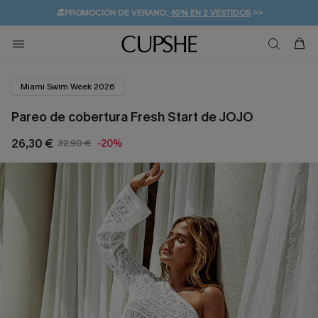
👒PROMOCIÓN DE VERANO:
-10% EN 2 VESTIDOS
>>
🚚ENVÍO GRATUITO A PARTIR DE 49 € >>
💌¡SUSCRIBIRSE & GANAR -10% EXTRA!
Miami Swim Week 2026
Pareo de cobertura Fresh Start de JOJO
26,30 €
32,90 €
-20%