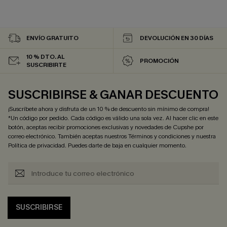
ENVÍO GRATUITO
DEVOLUCIÓN EN 30 DÍAS
10 % DTO. AL
PROMOCIÓN
SUSCRIBIRTE
SUSCRIBIRSE & GANAR DESCUENTO
¡Suscríbete ahora y disfruta de un 10 % de descuento sin mínimo de compra!
*Un código por pedido. Cada código es válido una sola vez. Al hacer clic en este
botón, aceptas recibir promociones exclusivas y novedades de Cupshe por
correo electrónico. También aceptas nuestros
Términos y condiciones
y nuestra
Política de privacidad
. Puedes darte de baja en cualquier momento.
SUSCRIBIRSE