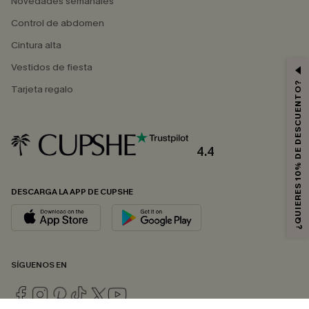
Novedades semanales
Control de abdomen
Cintura alta
Vestidos de fiesta
¿QUIERES 10% DE DESCUENTO?
Tarjeta regalo
4.4
DESCARGA LA APP DE CUPSHE
SÍGUENOS EN