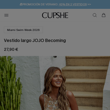
👒PROMOCIÓN DE VERANO:
-10% EN 2 VESTIDOS
>>
🚚ENVÍO GRATUITO A PARTIR DE 49 € >>
💌¡SUSCRIBIRSE & GANAR -10% EXTRA!
Miami Swim Week 2026
Vestido largo JOJO Becoming
27,90 €