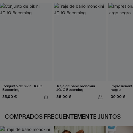
Conjunto de bikini JOJO
Traje de baño monokini
Impresionante
Becoming
JOJO Becoming
negro
35,00 €
38,00 €
39,00 €
COMPRADOS FRECUENTEMENTE JUNTOS