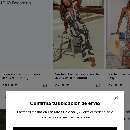
Traje de baño monokini
Vestido largo tipo pareo de
Vestido largo
JOJO Becoming
JOJO With Intention
Days"
38,00 €
37,00 €
37,00 €
TAMBIÉN TE PUEDE GUSTAR
Confirma tu ubicación de envío
Parece que estás en
Estados Unidos
.
¿Quieres cambiar al sitio
local para una mejor experiencia?