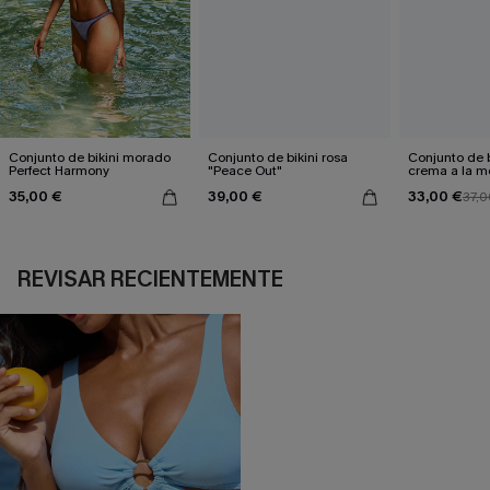
Conjunto de bikini morado
Conjunto de bikini rosa
Conjunto de b
Perfect Harmony
"Peace Out"
crema a la 
35,00 €
39,00 €
33,00 €
37,0
REVISAR RECIENTEMENTE