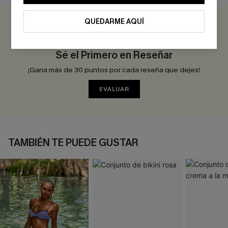
QUEDARME AQUÍ
0.0
Sé el Primero en Reseñar
¡Gana más de 30 puntos por cada reseña que dejes!
EVALUAR
TAMBIÉN TE PUEDE GUSTAR