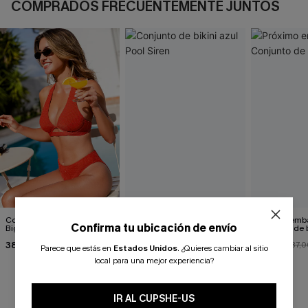
COMPRADOS FRECUENTEMENTE JUNTOS
Conjunto de bikini rojo de
Conjunto de bikini azul Pool
Próximo emb
Confirma tu ubicación de envío
Big Secret
Siren
Conjunto de b
38,00 €
35,00 €
33,00 €
37,0
Parece que estás en
Estados Unidos
.
¿Quieres cambiar al sitio
local para una mejor experiencia?
RESEÑAS DE CLIENTES
IR AL CUPSHE-US