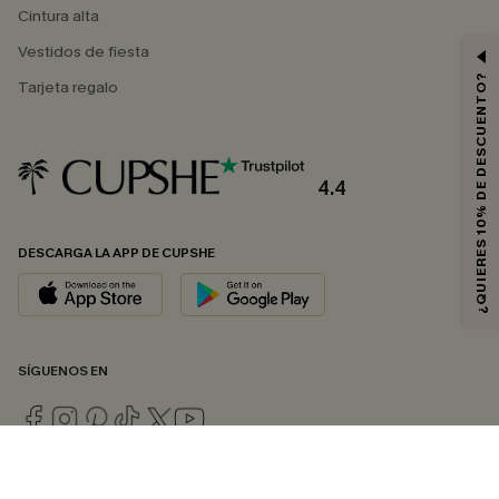
Cintura alta
Vestidos de fiesta
¿QUIERES 10% DE DESCUENTO?
Tarjeta regalo
4.4
DESCARGA LA APP DE CUPSHE
SÍGUENOS EN