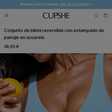
👒PROMOCIÓN DE VERANO:
-10% EN 2 VESTIDOS
>>
🚚ENVÍO GRATUITO A PARTIR DE 49 € >>
💌¡SUSCRIBIRSE & GANAR -10% EXTRA!
Conjunto de bikini reversible con estampado de
paisaje en acuarela
38,00 €