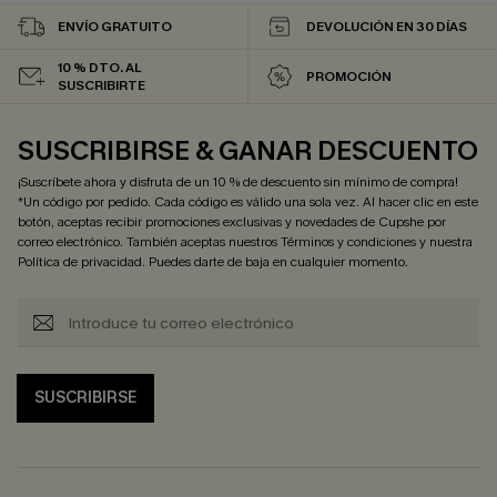
ENVÍO GRATUITO
DEVOLUCIÓN EN 30 DÍAS
10 % DTO. AL
PROMOCIÓN
SUSCRIBIRTE
SUSCRIBIRSE & GANAR DESCUENTO
¡Suscríbete ahora y disfruta de un 10 % de descuento sin mínimo de compra!
*Un código por pedido. Cada código es válido una sola vez. Al hacer clic en este
botón, aceptas recibir promociones exclusivas y novedades de Cupshe por
correo electrónico. También aceptas nuestros
Términos y condiciones
y nuestra
Política de privacidad
. Puedes darte de baja en cualquier momento.
SUSCRIBIRSE