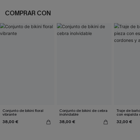
COMPRAR CON
Conjunto de bikini floral
Conjunto de bikini de cebra
Traje de bañ
vibrante
inolvidable
con espalda 
aleteo floral
38,00 €
38,00 €
32,00 €