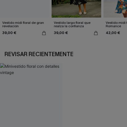
Vestido midi floral de gran
Vestido largo floral que
Vestido midi f
revelación
realza la confianza
Romance
39,00 €
39,00 €
42,00 €
REVISAR RECIENTEMENTE