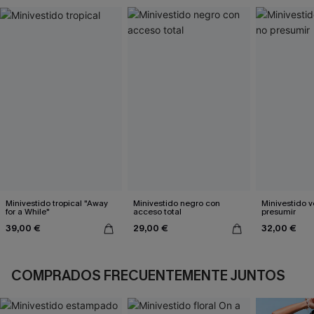
Minivestido tropical "Away
Minivestido negro con
Minivestido v
for a While"
acceso total
presumir
39,00 €
29,00 €
32,00 €
COMPRADOS FRECUENTEMENTE JUNTOS