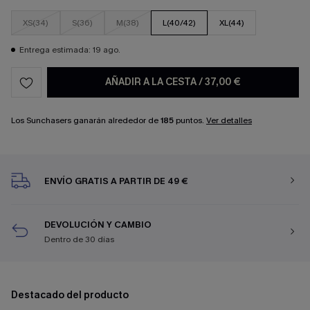
XS(34)
S(36)
M(38)
L(40/42)
XL(44)
Entrega estimada: 19 ago.
AÑADIR A LA CESTA
/
37,00 €
Los Sunchasers ganarán alrededor de
185
puntos.
Ver detalles
ENVÍO GRATIS A PARTIR DE 49 €
DEVOLUCIÓN Y CAMBIO
Dentro de 30 días
Destacado del producto