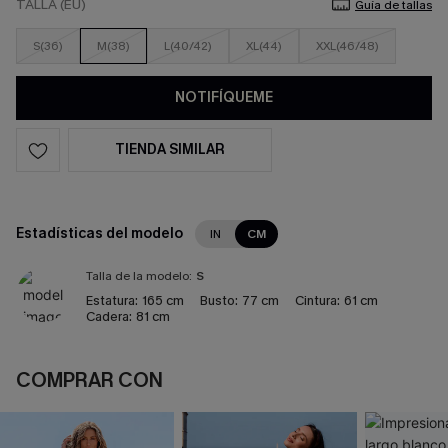
TALLA (EU)
Guía de tallas
S(36)
M(38)
L(40/42)
XL(44)
XXL(46/48)
NOTIFÍQUEME
TIENDA SIMILAR
Estadísticas del modelo
IN
CM
Talla de la modelo:
S
Estatura:
165 cm
Busto:
77 cm
Cintura:
61 cm
Cadera:
81 cm
COMPRAR CON