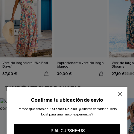
Vestido largo floral "No Bad
Impresionante vestido largo
Vestido largo 
Days"
blanco
Blooms
37,00 €
39,00 €
27,10 €
33,9
TAMBIÉN TE PUEDE GUSTAR
Confirma tu ubicación de envío
Parece que estás en
Estados Unidos
.
¿Quieres cambiar al sitio
local para una mejor experiencia?
IR AL CUPSHE-US