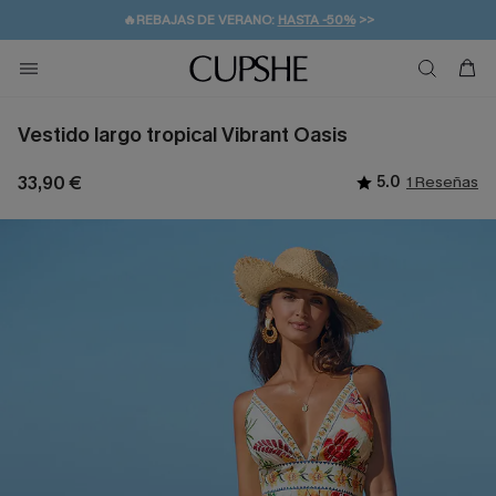
👒PROMOCIÓN DE VERANO:
-10% EN 2 VESTIDOS
>>
🚚ENVÍO GRATUITO A PARTIR DE 49 € >>
💌¡SUSCRIBIRSE & GANAR -10% EXTRA!
Vestido largo tropical Vibrant Oasis
33,90 €
5.0
1 Reseñas