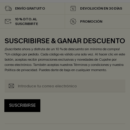
ENVÍO GRATUITO
DEVOLUCIÓN EN 30 DÍAS
10 % DTO. AL
PROMOCIÓN
SUSCRIBIRTE
SUSCRIBIRSE & GANAR DESCUENTO
¡Suscríbete ahora y disfruta de un 10 % de descuento sin mínimo de compra!
*Un código por pedido. Cada código es válido una sola vez. Al hacer clic en este
botón, aceptas recibir promociones exclusivas y novedades de Cupshe por
correo electrónico. También aceptas nuestros
Términos y condiciones
y nuestra
Política de privacidad
. Puedes darte de baja en cualquier momento.
SUSCRIBIRSE