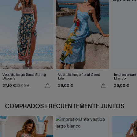
Vestido largo floral Spring
Vestido largo floral Good
Impresionante
Blooms
Life
blanco
27,10 €
39,00 €
39,00 €
33,90 €
COMPRADOS FRECUENTEMENTE JUNTOS