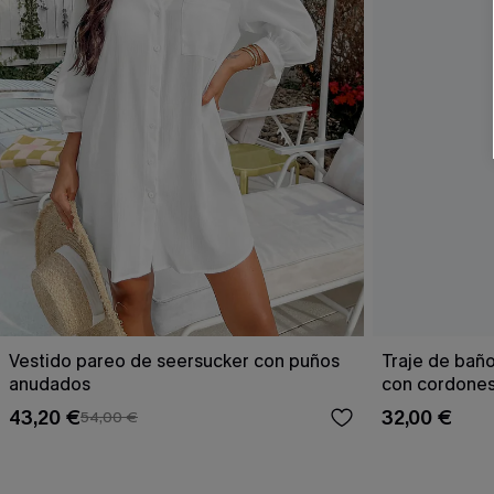
Vestido pareo de seersucker con puños
Traje de bañ
anudados
con cordones 
43,20 €
32,00 €
54,00 €