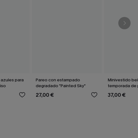
 azules para
Pareo con estampado
Minivestido bei
íso
degradado "Painted Sky"
temporada de 
27,00 €
37,00 €