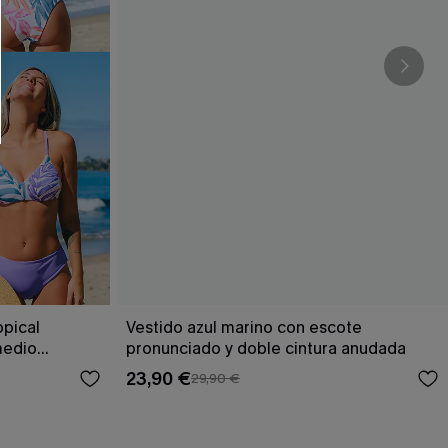
opical
Vestido azul marino con escote
medio
pronunciado y doble cintura anudada
23,90 €
29,90 €