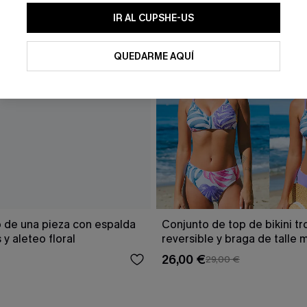
IR AL CUPSHE-US
QUEDARME AQUÍ
o de una pieza con espalda
Conjunto de top de bikini tr
y aleteo floral
reversible y braga de talle 
Escaping
26,00 €
29,00 €