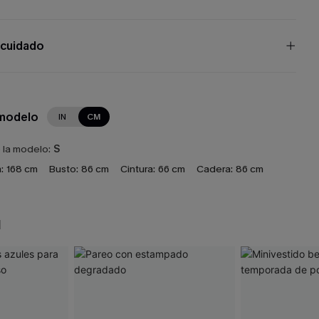
 cuidado
 modelo
IN
CM
e la modelo:
S
:
168 cm
Busto:
86 cm
Cintura:
66 cm
Cadera:
86 cm
N