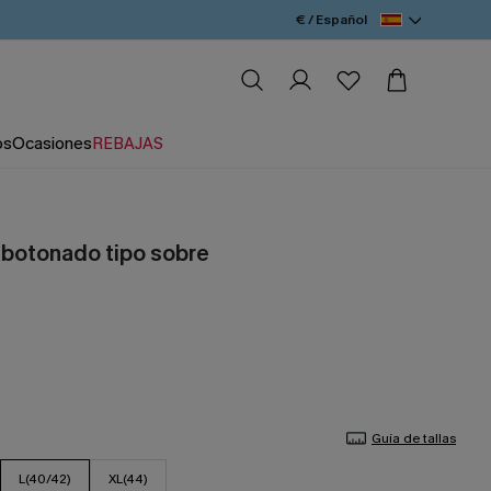
€ / Español
os
Ocasiones
REBAJAS
abotonado tipo sobre
Guía de tallas
L(40/42)
XL(44)