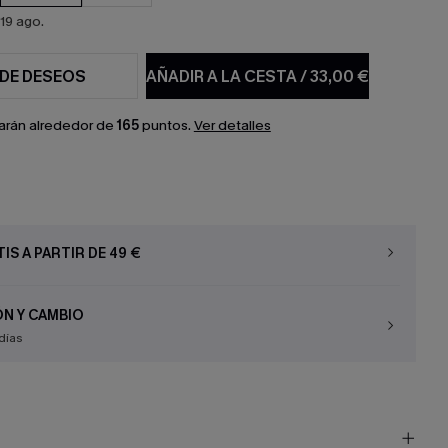
19 ago.
 DE DESEOS
AÑADIR A LA CESTA
/
33,00 €
arán alrededor de
165
puntos.
Ver detalles
IS A PARTIR DE 49 €
N Y CAMBIO
días