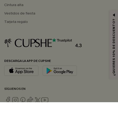
Cintura alta
Vestidos de fiesta
¿QUIERES 10% DE DESCUENTO?
Tarjeta regalo
4.3
DESCARGA LA APP DE CUPSHE
SÍGUENOS EN