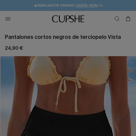
👒PROMOCIÓN DE VERANO:
-10% EN 2 VESTIDOS
>>
🚚ENVÍO GRATUITO A PARTIR DE 49 € >>
💌¡SUSCRIBIRSE & GANAR -10% EXTRA!
Pantalones cortos negros de terciopelo Vista
24,90 €