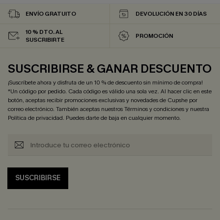
ENVÍO GRATUITO
DEVOLUCIÓN EN 30 DÍAS
10 % DTO. AL
PROMOCIÓN
SUSCRIBIRTE
SUSCRIBIRSE & GANAR DESCUENTO
¡Suscríbete ahora y disfruta de un 10 % de descuento sin mínimo de compra!
*Un código por pedido. Cada código es válido una sola vez. Al hacer clic en este
botón, aceptas recibir promociones exclusivas y novedades de Cupshe por
correo electrónico. También aceptas nuestros
Términos y condiciones
y nuestra
Política de privacidad
. Puedes darte de baja en cualquier momento.
SUSCRIBIRSE