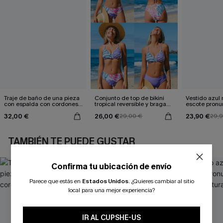
Traje de baño de una pieza
Conjunto de top de bikini
Vestido azul
con espalda con cordones y
tropical reversible y braga
escote pronu
aleteo floral
de talle medio Escaping
cintura anud
32,00 €
26,00 €
23,90 €
29,00 €
29,
TAMBIÉN TE PUEDE GUSTAR
Confirma tu ubicación de envío
Parece que estás en
Estados Unidos
.
¿Quieres cambiar al sitio
local para una mejor experiencia?
IR AL CUPSHE-US