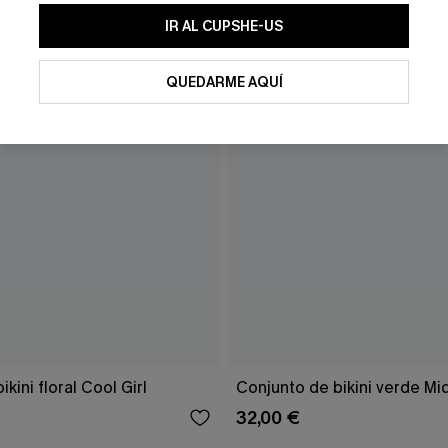
IR AL CUPSHE-US
QUEDARME AQUÍ
kini floral Cool Girl
Conjunto de bikini verde Mi
32,00 €