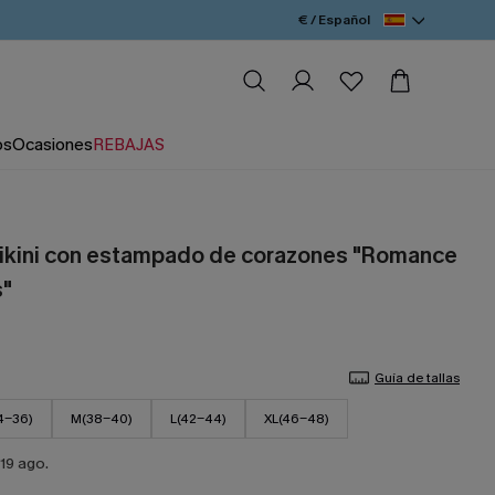
€ / Español
os
Ocasiones
REBAJAS
bikini con estampado de corazones "Romance
s"
Guía de tallas
4-36)
M(38-40)
L(42-44)
XL(46-48)
19 ago.