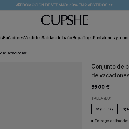
👒PROMOCIÓN DE VERANO:
-10% EN 2 VESTIDOS
>>
🚚ENVÍO GRATUITO A PARTIR DE 49 € >>
💌¡SUSCRIBIRSE & GANAR -10% EXTRA!
is
Bañadores
Vestidos
Salidas de baño
Ropa
Tops
Pantalones y mon
 de vacaciones"
Conjunto de 
de vacacione
35,00 €
TALLA (EU)
XS(30-32)
S(3
Entrega estimada: 