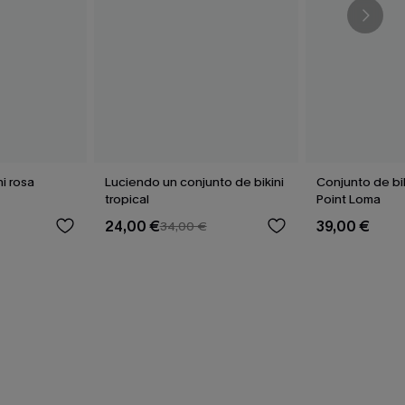
i rosa
Luciendo un conjunto de bikini
Conjunto de bik
tropical
Point Loma
24,00 €
39,00 €
34,00 €