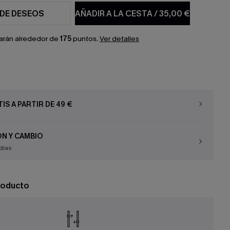
 DE DESEOS
AÑADIR A LA CESTA
/
35,00 €
arán alrededor de
175
puntos.
Ver detalles
IS A PARTIR DE 49 €
N Y CAMBIO
días
roducto