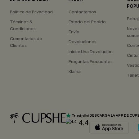
POPU
Política de Privacidad
Contactarnos
Rebaj
Términos &
Estado del Pedido
Condiciones
Nove
Envío
seman
Comentarios de
Devoluciones
Clientes
Contr
Iniciar Una Devolución
Cintur
Preguntas Frecuentes
Vesti
Klarna
Tarjet
DESCARGA LA APP DE CUP
4.4