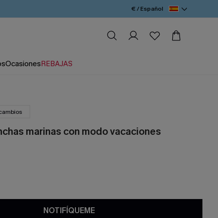
€ / Español
os
Ocasiones
REBAJAS
 cambios
nchas marinas con modo vacaciones
NOTIFÍQUEME