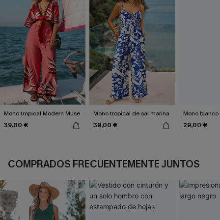
Mono tropical Modern Muse
Mono tropical de sal marina
Mono blanco s
39,00 €
39,00 €
29,00 €
COMPRADOS FRECUENTEMENTE JUNTOS