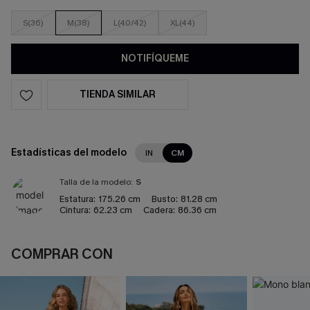
S(36)
M(38)
L(40/42)
XL(44)
NOTIFÍQUEME
TIENDA SIMILAR
Estadísticas del modelo
IN
CM
Talla de la modelo:
S
Estatura:
175.26 cm
Busto:
81.28 cm
Cintura:
62.23 cm
Cadera:
86.36 cm
COMPRAR CON