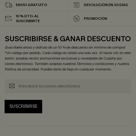
ENVÍO GRATUITO
DEVOLUCIÓN EN 30 DÍAS
10 % DTO. AL
PROMOCIÓN
SUSCRIBIRTE
SUSCRIBIRSE & GANAR DESCUENTO
¡Suscríbete ahora y disfruta de un 10 % de descuento sin mínimo de compra!
*Un código por pedido. Cada código es válido una sola vez. Al hacer clic en este
botón, aceptas recibir promociones exclusivas y novedades de Cupshe por
correo electrónico. También aceptas nuestros
Términos y condiciones
y nuestra
Política de privacidad
. Puedes darte de baja en cualquier momento.
SUSCRIBIRSE