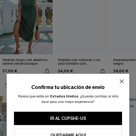
Vestido largo con abertura
Vestido con cinturón y un
Impresionante
lateral verde bosque
solo hombro con
negro
estampado de hojas
27,00 €
34,00 €
39,00 €
TAMBIÉN TE PUEDE GUSTAR
Confirma tu ubicación de envío
Parece que estás en
Estados Unidos
.
¿Quieres cambiar al sitio
local para una mejor experiencia?
IR AL CUPSHE-US
QUEDARME AQUÍ