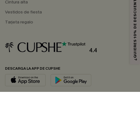
¿QUIERES 10% DE DESCUENTO?
Cintura alta
Vestidos de fiesta
Tarjeta regalo
4.4
DESCARGA LA APP DE CUPSHE
SÍGUENOS EN