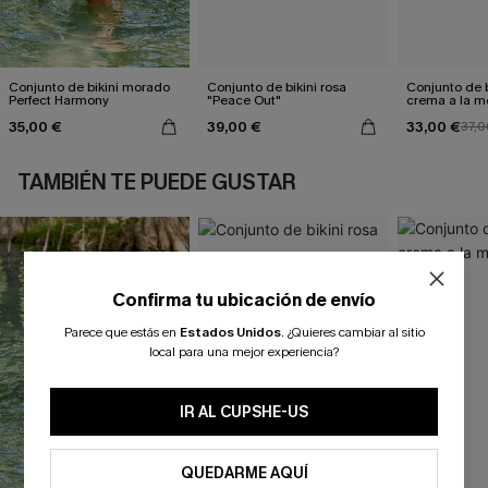
Conjunto de bikini morado
Conjunto de bikini rosa
Conjunto de b
Perfect Harmony
"Peace Out"
crema a la 
35,00 €
39,00 €
33,00 €
37,0
TAMBIÉN TE PUEDE GUSTAR
Confirma tu ubicación de envío
Parece que estás en
Estados Unidos
.
¿Quieres cambiar al sitio
local para una mejor experiencia?
IR AL CUPSHE-US
QUEDARME AQUÍ