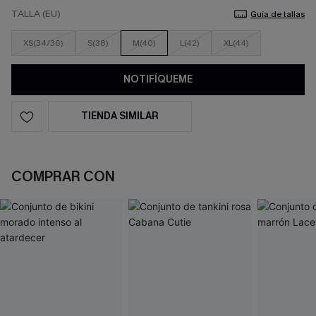
TALLA (EU)
Guía de tallas
XS(34/36)
S(38)
M(40)
L(42)
XL(44)
NOTIFÍQUEME
TIENDA SIMILAR
COMPRAR CON