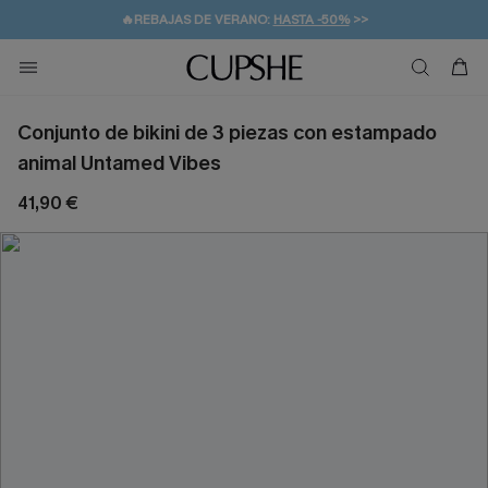
👒PROMOCIÓN DE VERANO:
-10% EN 2 VESTIDOS
>>
🚚ENVÍO GRATUITO A PARTIR DE 49 € >>
💌¡SUSCRIBIRSE & GANAR -10% EXTRA!
Conjunto de bikini de 3 piezas con estampado
animal Untamed Vibes
41,90 €