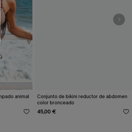
RSE
r este formulario, usted acepta nuestros
acidad
, y además acepta recibir correos
ticos de Cupshe en cualquier momento del
r ninguna compra. Podemos utilizar la
ductos y ofertas adaptados a su perfil.
ampado animal
Conjunto de bikini reductor de abdomen
color bronceado
45,00 €