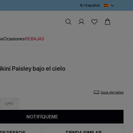
€ / Español
os
Ocasiones
REBAJAS
kini Paisley bajo el cielo
Guía de tallas
L(42)
NOTIFÍQUEME
 DE DESEOS
TIENDA SIMILAR