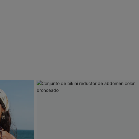
 CUPSHE?
ompra mínima