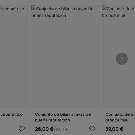
i geométrico
Conjunto de bikini a rayas de
Conjunto de bi
buena reputación
bronce miel
26,00 €
39,00 €
29,00 €