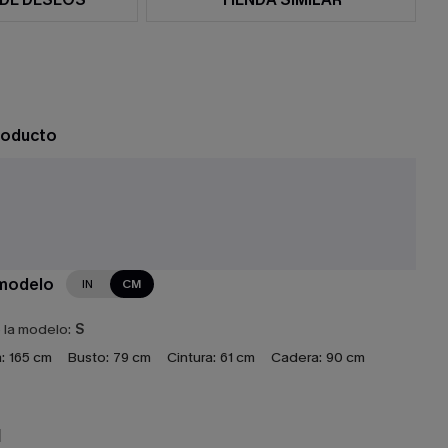
roducto
 modelo
IN
CM
e la modelo:
S
:
165 cm
Busto:
79 cm
Cintura:
61 cm
Cadera:
90 cm
N