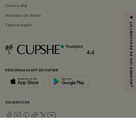
Cintura alta
Vestidos de fiesta
¿QUIERES 10% DE DESCUENTO?
Tarjeta regalo
4.4
DESCARGA LA APP DE CUPSHE
SÍGUENOS EN