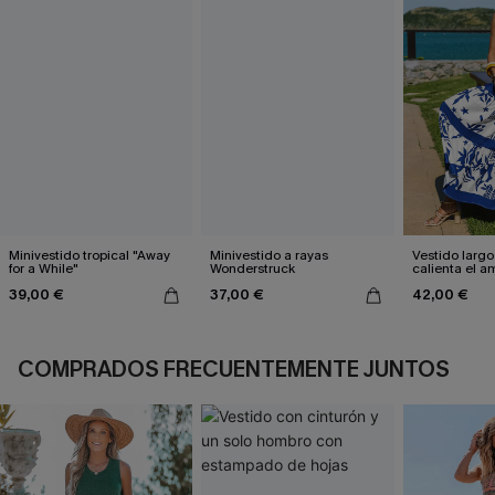
Minivestido tropical "Away
Minivestido a rayas
Vestido largo
for a While"
Wonderstruck
calienta el a
39,00 €
37,00 €
42,00 €
COMPRADOS FRECUENTEMENTE JUNTOS