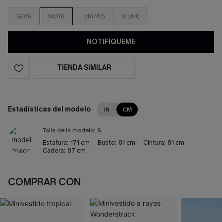
S(36)
M(38)
L(40/42)
XL(44)
NOTIFÍQUEME
TIENDA SIMILAR
Estadísticas del modelo
IN
CM
Talla de la modelo:
S
Estatura:
171 cm
Busto:
81 cm
Cintura:
61 cm
Cadera:
87 cm
COMPRAR CON