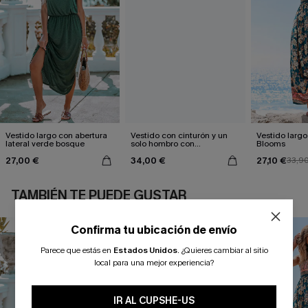
Vestido largo con abertura
Vestido con cinturón y un
Vestido largo 
lateral verde bosque
solo hombro con
Blooms
estampado de hojas
27,00 €
34,00 €
27,10 €
33,9
TAMBIÉN TE PUEDE GUSTAR
Confirma tu ubicación de envío
Parece que estás en
Estados Unidos
.
¿Quieres cambiar al sitio
local para una mejor experiencia?
IR AL CUPSHE-US