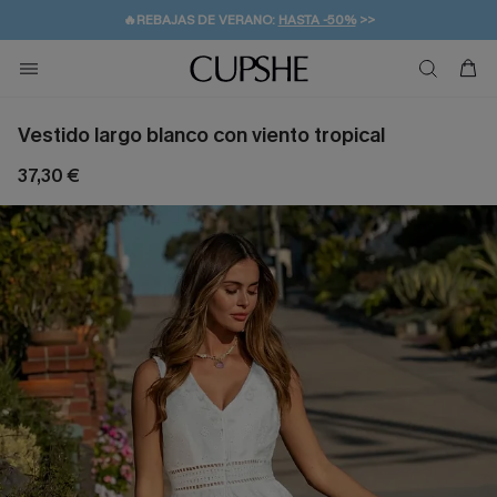
👒PROMOCIÓN DE VERANO:
-10% EN 2 VESTIDOS
>>
🚚ENVÍO GRATUITO A PARTIR DE 49 € >>
💌¡SUSCRIBIRSE & GANAR -10% EXTRA!
Vestido largo blanco con viento tropical
37,30 €