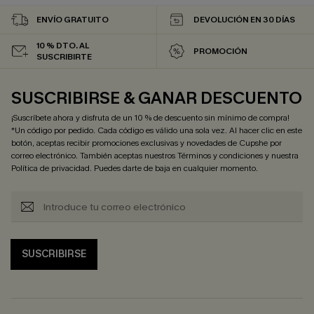
ENVÍO GRATUITO
DEVOLUCIÓN EN 30 DÍAS
10 % DTO. AL
PROMOCIÓN
SUSCRIBIRTE
SUSCRIBIRSE & GANAR DESCUENTO
¡Suscríbete ahora y disfruta de un 10 % de descuento sin mínimo de compra!
*Un código por pedido. Cada código es válido una sola vez. Al hacer clic en este
botón, aceptas recibir promociones exclusivas y novedades de Cupshe por
correo electrónico. También aceptas nuestros
Términos y condiciones
y nuestra
Política de privacidad
. Puedes darte de baja en cualquier momento.
SUSCRIBIRSE