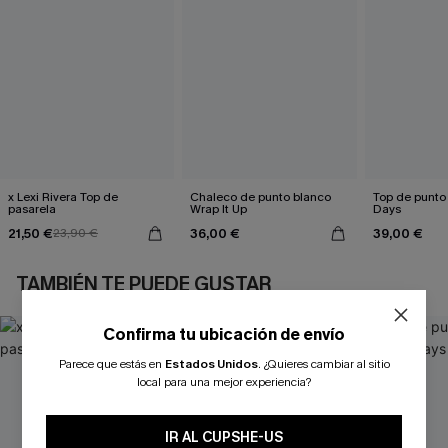
x Lexi Rivera Top de
Chaleco de punto blanco
Top de punto
pasarela
Wrap It Up
Days
21,50 €
36,00 €
39,00 €
23,90 €
TAMBIÉN TE PUEDE GUSTAR
Confirma tu ubicación de envío
Parece que estás en
Estados Unidos
.
¿Quieres cambiar al sitio
local para una mejor experiencia?
IR AL CUPSHE-US