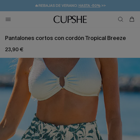
👒PROMOCIÓN DE VERANO:
-10% EN 2 VESTIDOS
>>
🚚ENVÍO GRATUITO A PARTIR DE 49 € >>
💌¡SUSCRIBIRSE & GANAR -10% EXTRA!
Pantalones cortos con cordón Tropical Breeze
23,90 €