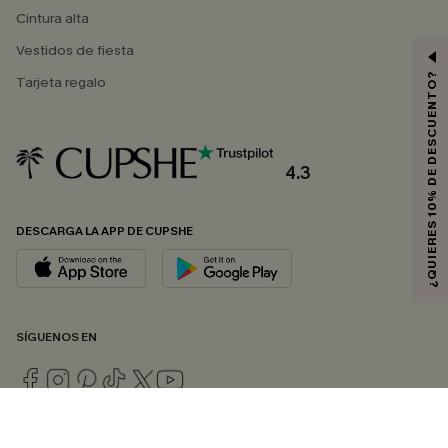
Cintura alta
Vestidos de fiesta
¿QUIERES 10% DE DESCUENTO?
Tarjeta regalo
4.3
DESCARGA LA APP DE CUPSHE
SÍGUENOS EN