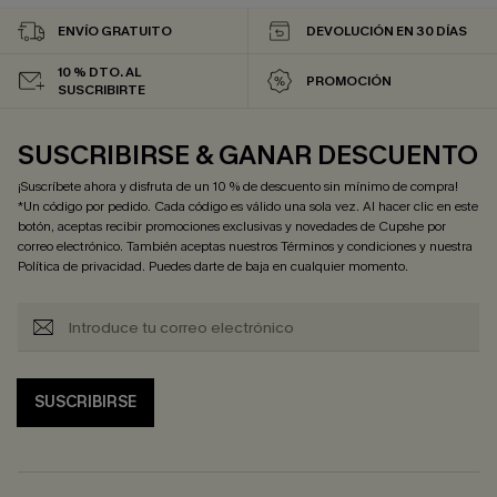
ENVÍO GRATUITO
DEVOLUCIÓN EN 30 DÍAS
10 % DTO. AL
PROMOCIÓN
SUSCRIBIRTE
SUSCRIBIRSE & GANAR DESCUENTO
¡Suscríbete ahora y disfruta de un 10 % de descuento sin mínimo de compra!
*Un código por pedido. Cada código es válido una sola vez. Al hacer clic en este
botón, aceptas recibir promociones exclusivas y novedades de Cupshe por
correo electrónico. También aceptas nuestros
Términos y condiciones
y nuestra
Política de privacidad
. Puedes darte de baja en cualquier momento.
SUSCRIBIRSE