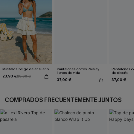
Minifalda beige de ensueño
Pantalones cortos Paisley
Pantalones c
llenos de vida
de diseño
23,90 €
29,90 €
37,00 €
37,00 €
COMPRADOS FRECUENTEMENTE JUNTOS