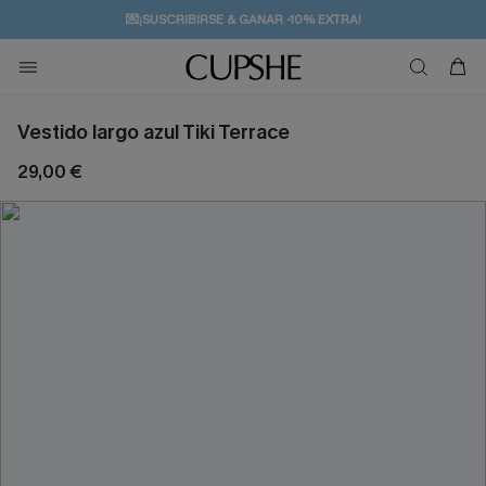
💌¡SUSCRIBIRSE & GANAR -10% EXTRA!
🚚ENVÍO GRATUITO A PARTIR DE 49 € >>
Vestido largo azul Tiki Terrace
29,00 €