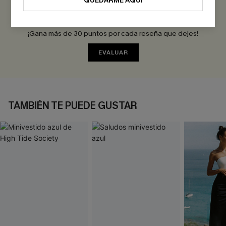
QUEDARME AQUÍ
Sé el Primero en Reseñar
¡Gana más de 30 puntos por cada reseña que dejes!
EVALUAR
TAMBIÉN TE PUEDE GUSTAR