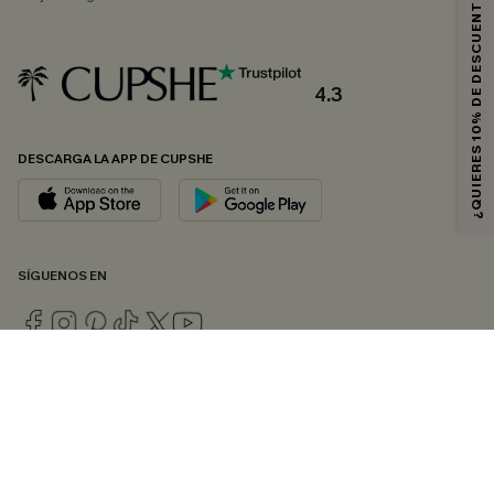
¿QUIERES 10% DE DESCUENTO?
4.3
DESCARGA LA APP DE CUPSHE
SÍGUENOS EN
© 2026 CUPSHE ESPAÑA
Consulte nuestras
Condiciones Generales
,
Política de Privacidad
y
Declaración de accesibilidad
.