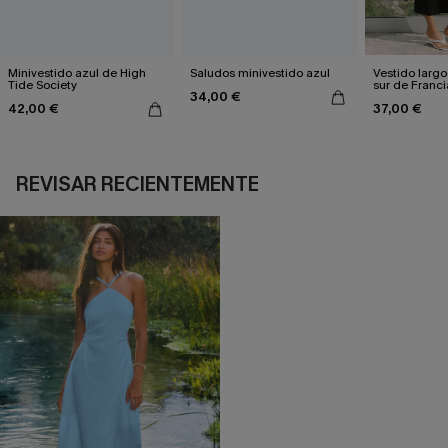
Minivestido azul de High
Saludos minivestido azul
Vestido largo
Tide Society
sur de Franci
34,00 €
42,00 €
37,00 €
REVISAR RECIENTEMENTE