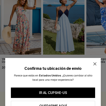
Vestido largo floral "No Bad
Vestido largo azul noche de
Vestido largo
Days"
verano
icono de isla
37,00 €
37,00 €
43,00 €
Confirma tu ubicación de envío
Parece que estás en
Estados Unidos
.
¿Quieres cambiar al sitio
local para una mejor experiencia?
RESEÑAS DE CLIENTES
IR AL CUPSHE-US
0.0