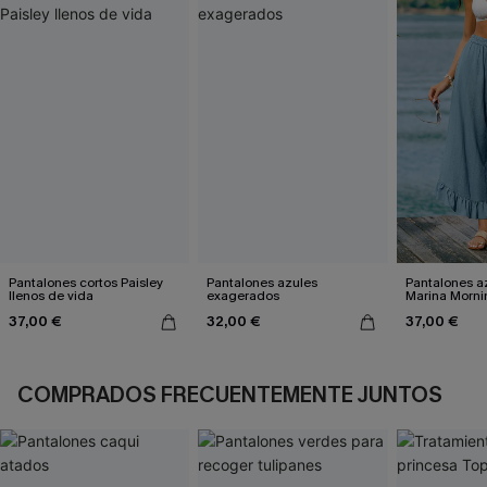
Pantalones cortos Paisley
Pantalones azules
Pantalones a
llenos de vida
exagerados
Marina Morni
37,00 €
32,00 €
37,00 €
COMPRADOS FRECUENTEMENTE JUNTOS