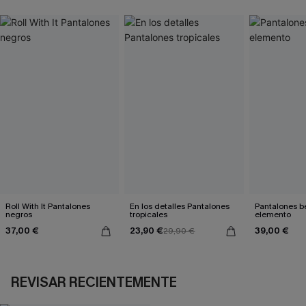
Roll With It Pantalones
En los detalles Pantalones
Pantalones b
negros
tropicales
elemento
37,00 €
23,90 €
39,00 €
29,90 €
REVISAR RECIENTEMENTE