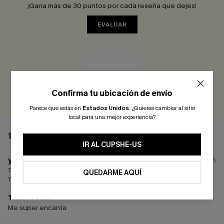
¡Gana más de 30 puntos por cada reseña que dejes!
EVALUAR
Confirma tu ubicación de envío
Parece que estás en
Estados Unidos
.
¿Quieres cambiar al sitio
local para una mejor experiencia?
1 COMENTARIO
IR AL CUPSHE-US
y****
31/07/2026
Tamaño:
Justo
QUEDARME AQUÍ
Tamaño comprado:
M
Me super encanta