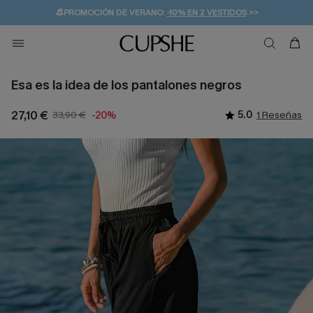
👒PROMOCIÓN DE VERANO:
-10% EN 2 VESTIDOS
>>
🚚ENVÍO GRATUITO A PARTIR DE 49 € >>
💌¡SUSCRIBIRSE & GANAR -10% EXTRA!
Esa es la idea de los pantalones negros
27,10 €
33,90 €
5.0
1 Reseñas
-20%