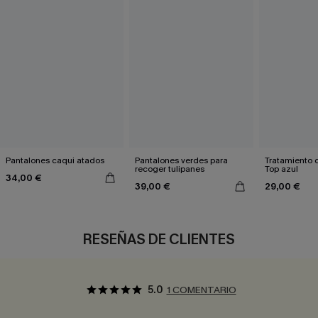
Pantalones caqui atados
Pantalones verdes para
Tratamiento 
recoger tulipanes
Top azul
34,00 €
39,00 €
29,00 €
RESEÑAS DE CLIENTES
5.0
1 COMENTARIO