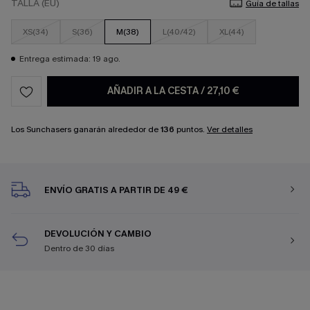
TALLA (EU)
Guía de tallas
XS(34)
S(36)
M(38)
L(40/42)
XL(44)
Entrega estimada: 19 ago.
AÑADIR A LA CESTA
/
27,10 €
Los Sunchasers ganarán alrededor de
136
puntos.
Ver detalles
ENVÍO GRATIS A PARTIR DE 49 €
DEVOLUCIÓN Y CAMBIO
Dentro de 30 días