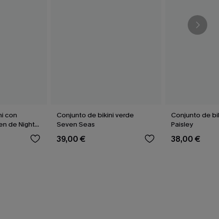
ni con
Conjunto de bikini verde
Conjunto de bik
en de Night
Seven Seas
Paisley
39,00 €
38,00 €