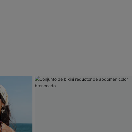
 CUPSHE?
ompra mínima