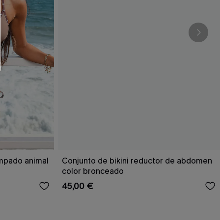
RSE
r este formulario, usted acepta nuestros
acidad
, y además acepta recibir correos
ticos de Cupshe en cualquier momento del
r ninguna compra. Podemos utilizar la
ductos y ofertas adaptados a su perfil.
ampado animal
Conjunto de bikini reductor de abdomen
color bronceado
45,00 €