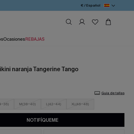
€ / Español
os
Ocasiones
REBAJAS
kini naranja Tangerine Tango
Guía de tallas
4-36)
M(38-40)
L(42-44)
XL(46-48)
NOTIFÍQUEME