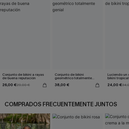
Conjunto de bikini a rayas
Conjunto de bikini
Luciendo un 
de buena reputación
geométrico totalmente
bikini tropical
genial
26,00 €
38,00 €
24,00 €
29,00 €
34,
COMPRADOS FRECUENTEMENTE JUNTOS