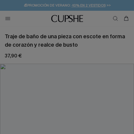
👒PROMOCIÓN DE VERANO:
-10% EN 2 VESTIDOS
>>
🚚ENVÍO GRATUITO A PARTIR DE 49 € >>
💌¡SUSCRIBIRSE & GANAR -10% EXTRA!
Traje de baño de una pieza con escote en forma
de corazón y realce de busto
37,90 €