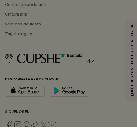
Control de abdomen
Cintura alta
Vestidos de fiesta
¿QUIERES 10% DE DESCUENTO?
Tarjeta regalo
4.4
DESCARGA LA APP DE CUPSHE
SÍGUENOS EN