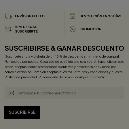
ENVÍO GRATUITO
DEVOLUCIÓN EN 30 DÍAS
10 % DTO. AL
PROMOCIÓN
SUSCRIBIRTE
SUSCRIBIRSE & GANAR DESCUENTO
¡Suscríbete ahora y disfruta de un 10 % de descuento sin mínimo de compra!
*Un código por pedido. Cada código es válido una sola vez. Al hacer clic en este
botón, aceptas recibir promociones exclusivas y novedades de Cupshe por
correo electrónico. También aceptas nuestros
Términos y condiciones
y nuestra
Política de privacidad
. Puedes darte de baja en cualquier momento.
SUSCRIBIRSE