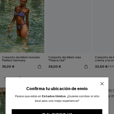
Conjunto de bikini morado
Conjunto de bikini rosa
Conjunto de b
Perfect Harmony
"Peace Out"
crema a la 
35,00 €
39,00 €
33,00 €
37,0
TAMBIÉN TE PUEDE GUSTAR
Confirma tu ubicación de envío
Parece que estás en
Estados Unidos
.
¿Quieres cambiar al sitio
local para una mejor experiencia?