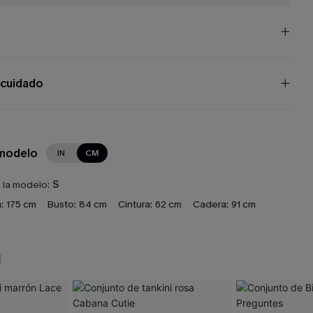
 cuidado
 modelo
IN
CM
e la modelo:
S
:
175 cm
Busto:
84 cm
Cintura:
62 cm
Cadera:
91 cm
N