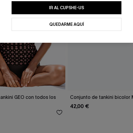
IR AL CUPSHE-US
QUEDARME AQUÍ
ankini GEO con todos los
Conjunto de tankini bicolor
42,00 €