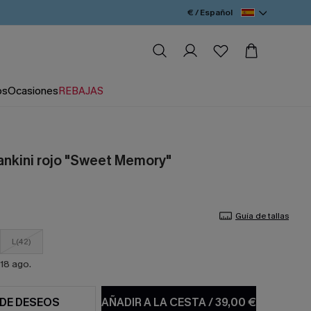
€ / Español
os
Ocasiones
REBAJAS
ankini rojo "Sweet Memory"
Guía de tallas
L(42)
18 ago.
 DE DESEOS
AÑADIR A LA CESTA
/
39,00 €