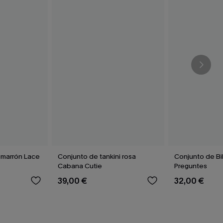
i marrón Lace
Conjunto de tankini rosa
Conjunto de Bik
Cabana Cutie
Preguntes
39,00 €
32,00 €