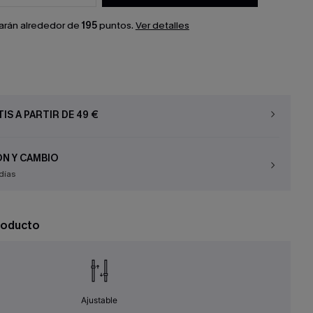
arán alrededor de
195
puntos.
Ver detalles
IS A PARTIR DE 49 €
N Y CAMBIO
días
roducto
Ajustable