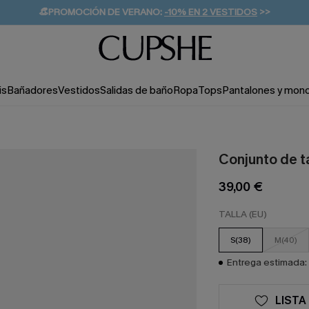
👒PROMOCIÓN DE VERANO:
-10% EN 2 VESTIDOS
>>
🚚ENVÍO GRATUITO A PARTIR DE 49 € >>
💌¡SUSCRIBIRSE & GANAR -10% EXTRA!
is
Bañadores
Vestidos
Salidas de baño
Ropa
Tops
Pantalones y mon
Conjunto de t
39,00 €
TALLA (EU)
S(38)
M(40)
Entrega estimada: 
LISTA