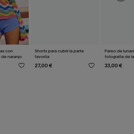
yas con
Shorts para cubrir la parte
Pareo de lunar
 de naranjo
favorita
fotografía de l
27,00 €
33,00 €