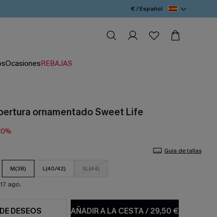
€ / Español
os
Ocasiones
REBAJAS
bertura ornamentado Sweet Life
20%
Guía de tallas
M(38)
L(40/42)
XL(44)
17 ago.
 DE DESEOS
AÑADIR A LA CESTA
/
29,50 €