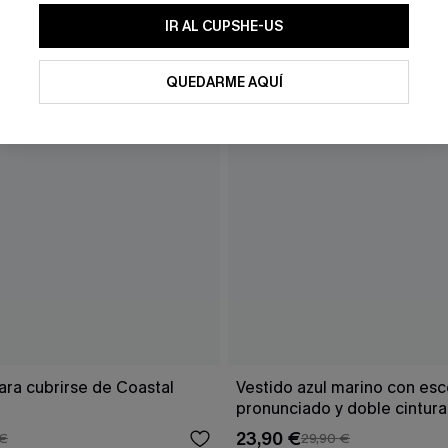
IR AL CUPSHE-US
QUEDARME AQUÍ
ara cubrirse de Coastal
Vestido azul marino con es
pronunciado y doble cintur
23,90 €
 €
29,90 €