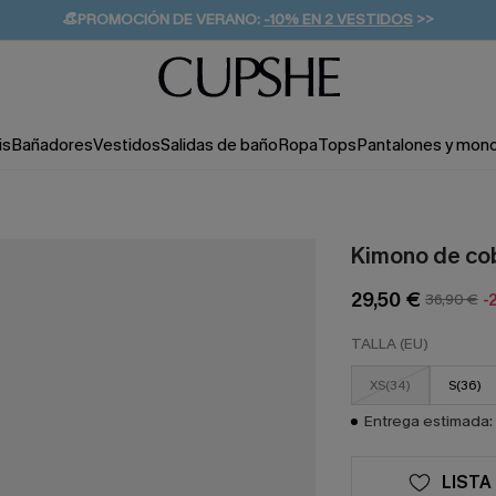
👒PROMOCIÓN DE VERANO:
-10% EN 2 VESTIDOS
>>
🚚ENVÍO GRATUITO A PARTIR DE 49 € >>
💌¡SUSCRIBIRSE & GANAR -10% EXTRA!
is
Bañadores
Vestidos
Salidas de baño
Ropa
Tops
Pantalones y mon
Kimono de co
29,50 €
36,90 €
-
TALLA (EU)
XS(34)
S(36)
Entrega estimada: 
LISTA