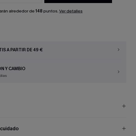
arán alrededor de
148
puntos.
Ver detalles
IS A PARTIR DE 49 €
N Y CAMBIO
días
 cuidado