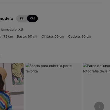
 modelo
IN
CM
e la modelo:
XS
:
173 cm
Busto:
80 cm
Cintura:
60 cm
Cadera:
90 cm
N