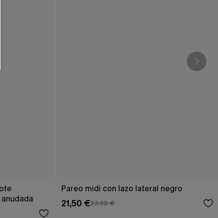
cote
Pareo midi con lazo lateral negro
a anudada
21,50 €
23,90 €