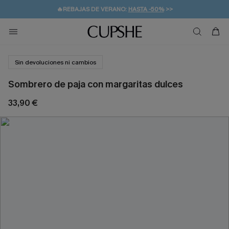
🔥REBAJAS DE VERANO:
HASTA -50%
>>
👒PROMOCIÓN DE VERANO:
🚚ENVÍO GRATUITO A PARTIR DE 49 € >>
💌¡SUSCRIBIRSE & GANAR -10% EXTRA!
-10% EN 2 VESTIDOS
>>
Sin devoluciones ni cambios
Sombrero de paja con margaritas dulces
33,90 €