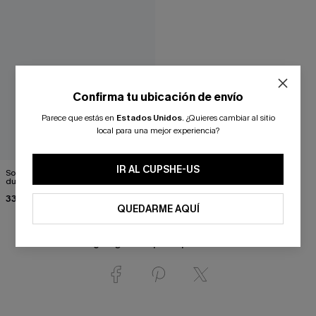
Confirma tu ubicación de envío
Parece que estás en
Estados Unidos
.
¿Quieres cambiar al sitio
local para una mejor experiencia?
IR AL CUPSHE-US
Sombrero de paja con margaritas
dulces
33,90 €
QUEDARME AQUÍ
¿Te gusta? ¡Compártelo!