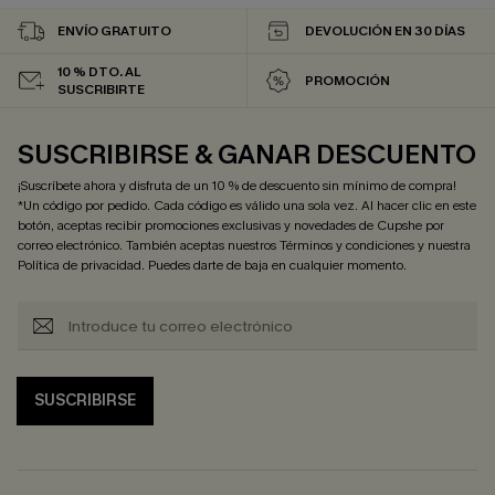
ENVÍO GRATUITO
DEVOLUCIÓN EN 30 DÍAS
10 % DTO. AL
PROMOCIÓN
SUSCRIBIRTE
SUSCRIBIRSE & GANAR DESCUENTO
¡Suscríbete ahora y disfruta de un 10 % de descuento sin mínimo de compra!
*Un código por pedido. Cada código es válido una sola vez. Al hacer clic en este
botón, aceptas recibir promociones exclusivas y novedades de Cupshe por
correo electrónico. También aceptas nuestros
Términos y condiciones
y nuestra
Política de privacidad
. Puedes darte de baja en cualquier momento.
SUSCRIBIRSE