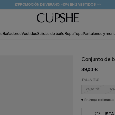
👒PROMOCIÓN DE VERANO:
-10% EN 2 VESTIDOS
>>
🚚ENVÍO GRATUITO A PARTIR DE 49 € >>
💌¡SUSCRIBIRSE & GANAR -10% EXTRA!
is
Bañadores
Vestidos
Salidas de baño
Ropa
Tops
Pantalones y mon
Conjunto de b
39,00 €
TALLA (EU)
XS(30-32)
S(3
Entrega estimada: 
LISTA