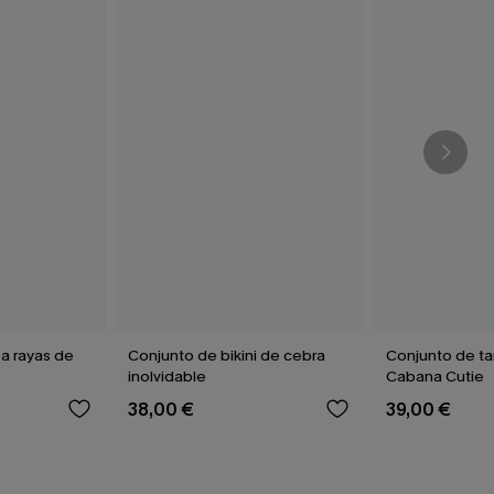
 a rayas de
Conjunto de bikini de cebra
Conjunto de ta
inolvidable
Cabana Cutie
38,00 €
39,00 €