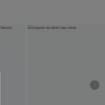
 CUPSHE?
ompra mínima