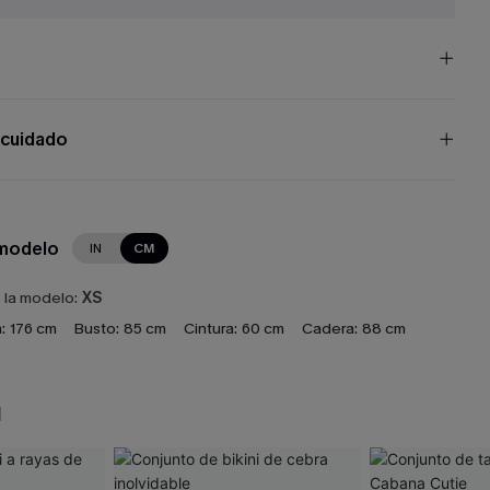
 cuidado
 modelo
IN
CM
e la modelo:
XS
:
176 cm
Busto:
85 cm
Cintura:
60 cm
Cadera:
88 cm
N