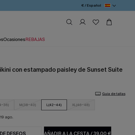
€ / Español
os
Ocasiones
REBAJAS
ikini con estampado paisley de Sunset Suite
Guía de tallas
4-36)
M(38-40)
L(42-44)
XL(46-48)
19 ago.
 DE DESEOS
AÑADIR A LA CESTA
/
39,00 €