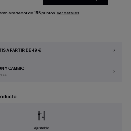
arán alrededor de
195
puntos.
Ver detalles
IS A PARTIR DE 49 €
N Y CAMBIO
días
roducto
Ajustable