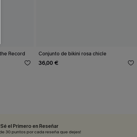
RSE
r este formulario, usted acepta nuestros
acidad
, y además acepta recibir correos
ticos de Cupshe en cualquier momento del
r ninguna compra. Podemos utilizar la
ductos y ofertas adaptados a su perfil.
f the Record
Conjunto de bikini rosa chicle
36,00 €
Sé el Primero en Reseñar
de 30 puntos por cada reseña que dejes!