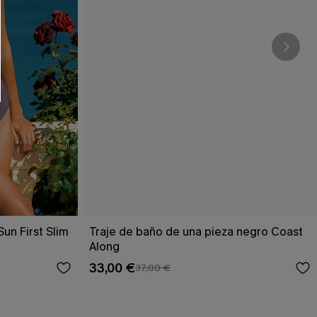
RSE
r este formulario, usted acepta nuestros
acidad
, y además acepta recibir correos
ticos de Cupshe en cualquier momento del
r ninguna compra. Podemos utilizar la
ductos y ofertas adaptados a su perfil.
un First Slim
Traje de baño de una pieza negro Coast
Along
33,00 €
37,00 €