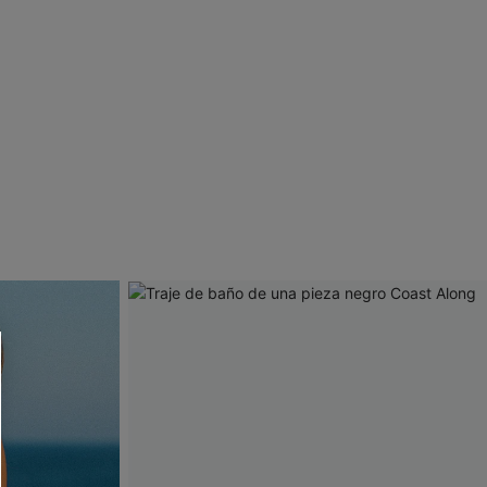
 CUPSHE?
ompra mínima