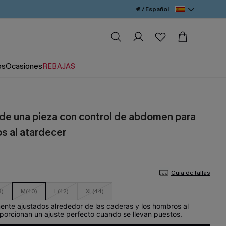
€ / Español
os
Ocasiones
REBAJAS
 de una pieza con control de abdomen para
s al atardecer
Guía de tallas
8)
M(40)
L(42)
XL(44)
mente ajustados alrededor de las caderas y los hombros al
oporcionan un ajuste perfecto cuando se llevan puestos.