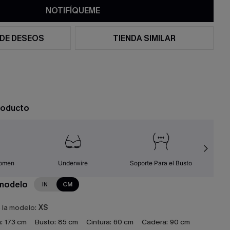
NOTIFÍQUEME
 DE DESEOS
TIENDA SIMILAR
roducto
domen
Underwire
Soporte Para el Busto
 modelo
IN
CM
e la modelo:
XS
:
173 cm
Busto:
85 cm
Cintura:
60 cm
Cadera:
90 cm