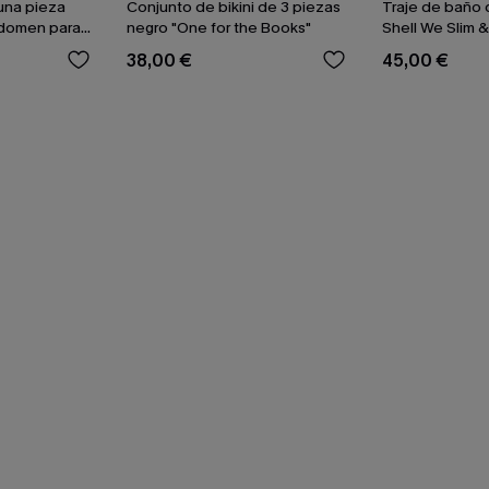
una pieza
Conjunto de bikini de 3 piezas
Traje de baño 
bdomen para
negro "One for the Books"
Shell We Slim &
38,00 €
45,00 €