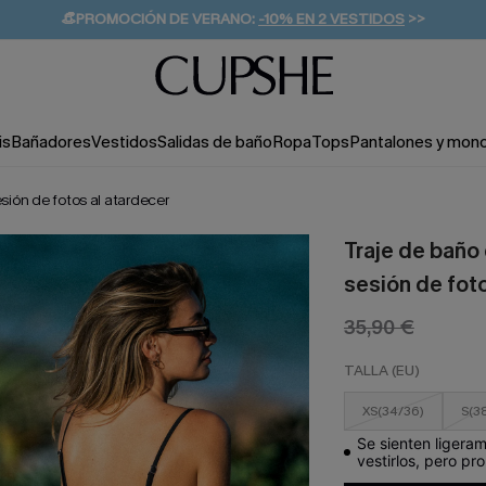
👒PROMOCIÓN DE VERANO:
-10% EN 2 VESTIDOS
>>
🚚ENVÍO GRATUITO A PARTIR DE 49 € >>
💌¡SUSCRIBIRSE & GANAR -10% EXTRA!
is
Bañadores
Vestidos
Salidas de baño
Ropa
Tops
Pantalones y mon
ión de fotos al atardecer
Traje de baño
sesión de foto
35,90 €
TALLA (EU)
XS(34/36)
S(3
Se sienten ligera
vestirlos, pero pr