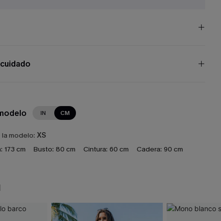
 cuidado
 modelo
IN
CM
e la modelo:
XS
:
173 cm
Busto:
80 cm
Cintura:
60 cm
Cadera:
90 cm
N