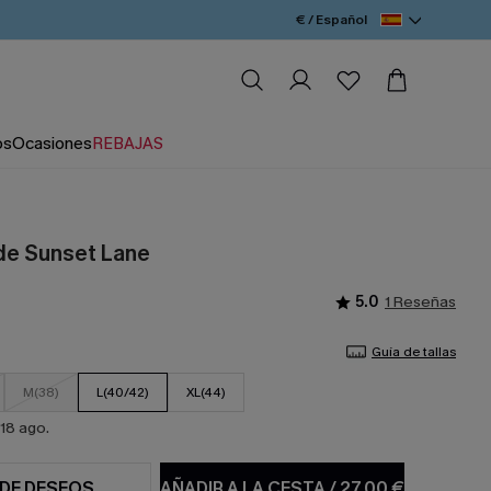
€ / Español
os
Ocasiones
REBAJAS
de Sunset Lane
5.0
1 Reseñas
Guía de tallas
M(38)
L(40/42)
XL(44)
18 ago.
 DE DESEOS
AÑADIR A LA CESTA
/
27,00 €