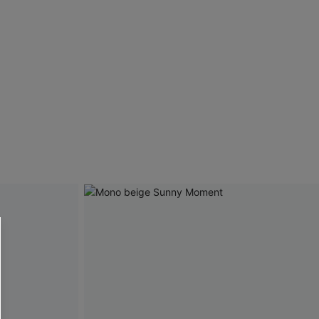
 CUPSHE?
ompra mínima