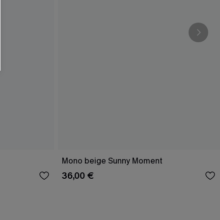
RSE
r este formulario, usted acepta nuestros
acidad
, y además acepta recibir correos
ticos de Cupshe en cualquier momento del
r ninguna compra. Podemos utilizar la
ductos y ofertas adaptados a su perfil.
Mono beige Sunny Moment
36,00 €