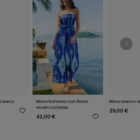
o barco
Mono bohemio con flores
Mono blanco si
recién cortadas
29,00 €
42,00 €