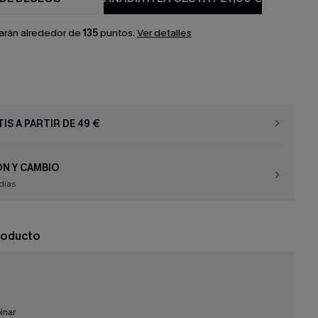
arán alrededor de
135
puntos.
Ver detalles
IS A PARTIR DE 49 €
N Y CAMBIO
días
roducto
inar