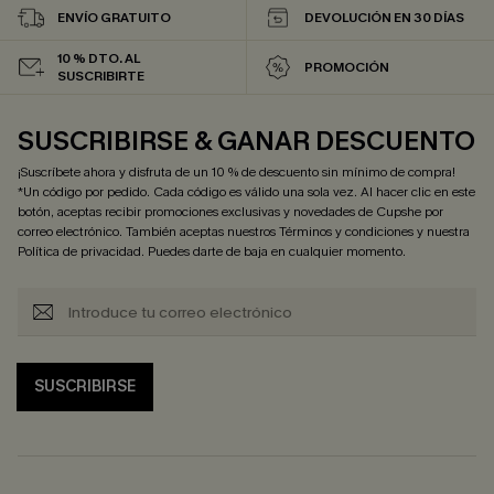
ENVÍO GRATUITO
DEVOLUCIÓN EN 30 DÍAS
10 % DTO. AL
PROMOCIÓN
SUSCRIBIRTE
SUSCRIBIRSE & GANAR DESCUENTO
¡Suscríbete ahora y disfruta de un 10 % de descuento sin mínimo de compra!
*Un código por pedido. Cada código es válido una sola vez. Al hacer clic en este
botón, aceptas recibir promociones exclusivas y novedades de Cupshe por
correo electrónico. También aceptas nuestros
Términos y condiciones
y nuestra
Política de privacidad
. Puedes darte de baja en cualquier momento.
SUSCRIBIRSE