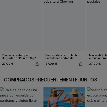
Pareo con estampado
Buenos días por delante -
Minivestido b
degradado "Painted Sky"
Pantalones cortos de
cubrir la te
cobertura Chevron
postales
27,00 €
27,00 €
37,00 €
COMPRADOS FRECUENTEMENTE JUNTOS