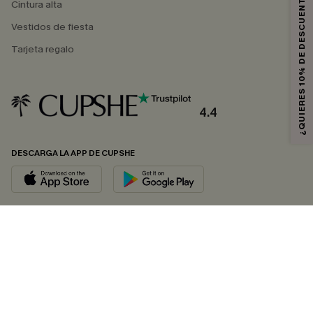
¿QUIERES 10% DE DESCUENTO?
Cintura alta
Vestidos de fiesta
Tarjeta regalo
4.4
DESCARGA LA APP DE CUPSHE
SÍGUENOS EN