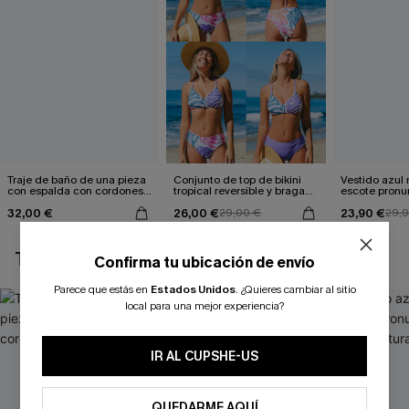
Traje de baño de una pieza
Conjunto de top de bikini
Vestido azul
con espalda con cordones y
tropical reversible y braga
escote pronu
aleteo floral
de talle medio Escaping
cintura anud
32,00 €
26,00 €
23,90 €
29,00 €
29,
TAMBIÉN TE PUEDE GUSTAR
Confirma tu ubicación de envío
Parece que estás en
Estados Unidos
.
¿Quieres cambiar al sitio
local para una mejor experiencia?
IR AL CUPSHE-US
QUEDARME AQUÍ