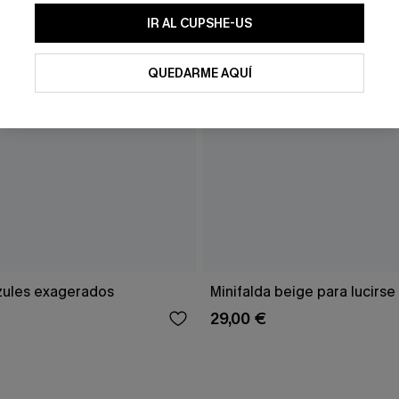
IR AL CUPSHE-US
QUEDARME AQUÍ
zules exagerados
Minifalda beige para lucirse
29,00 €