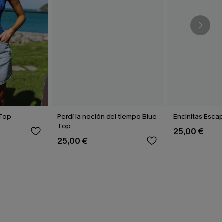
 Top
Perdí la noción del tiempo Blue
Encinitas Esca
Top
25,00 €
25,00 €