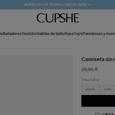
👒PROMOCIÓN DE VERANO:
-10% EN 2 VESTIDOS
>>
🚚ENVÍO GRATUITO A PARTIR DE 49 € >>
💌¡SUSCRIBIRSE & GANAR -10% EXTRA!
is
Bañadores
Vestidos
Salidas de baño
Ropa
Tops
Pantalones y mon
Camiseta sin 
26,90 €
TALLA (EU)
XS(34)
S(36)
LISTA