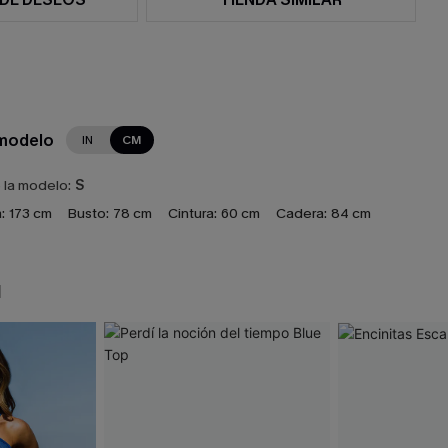
 modelo
IN
CM
e la modelo:
S
:
173 cm
Busto:
78 cm
Cintura:
60 cm
Cadera:
84 cm
N