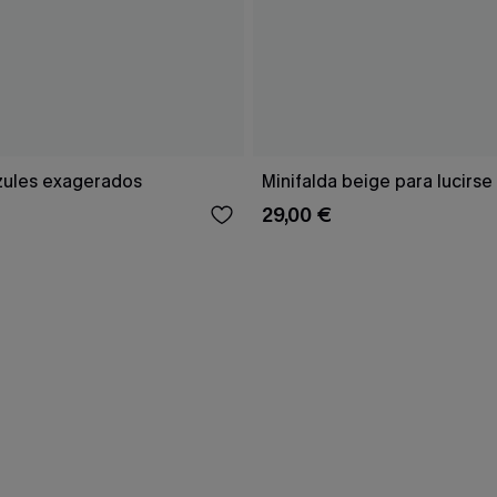
zules exagerados
Minifalda beige para lucirse
29,00 €