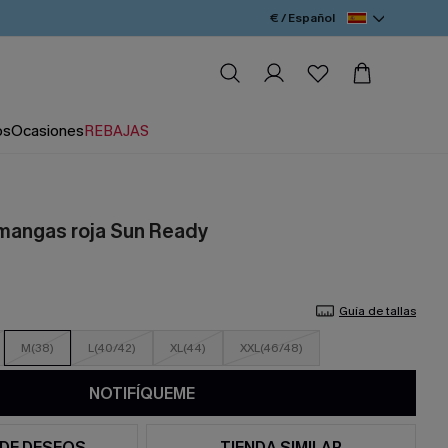
€ / Español
os
Ocasiones
REBAJAS
mangas roja Sun Ready
Guía de tallas
M(38)
L(40/42)
XL(44)
XXL(46/48)
NOTIFÍQUEME
 DE DESEOS
TIENDA SIMILAR