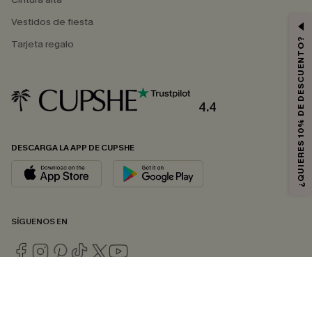
Vestidos de fiesta
¿QUIERES 10% DE DESCUENTO?
Tarjeta regalo
4.4
DESCARGA LA APP DE CUPSHE
SÍGUENOS EN