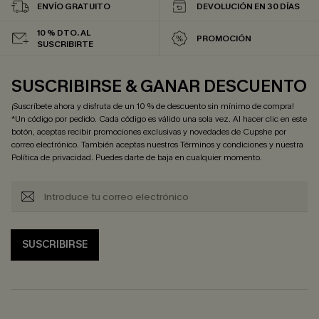
ENVÍO GRATUITO
DEVOLUCIÓN EN 30 DÍAS
10 % DTO. AL
PROMOCIÓN
SUSCRIBIRTE
SUSCRIBIRSE & GANAR DESCUENTO
¡Suscríbete ahora y disfruta de un 10 % de descuento sin mínimo de compra!
*Un código por pedido. Cada código es válido una sola vez. Al hacer clic en este
botón, aceptas recibir promociones exclusivas y novedades de Cupshe por
correo electrónico. También aceptas nuestros
Términos y condiciones
y nuestra
Política de privacidad
. Puedes darte de baja en cualquier momento.
SUSCRIBIRSE