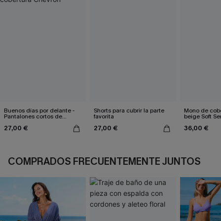
Buenos días por delante -
Shorts para cubrir la parte
Mono de cobe
Pantalones cortos de
favorita
beige Soft Se
cobertura Chevron
27,00 €
27,00 €
36,00 €
COMPRADOS FRECUENTEMENTE JUNTOS