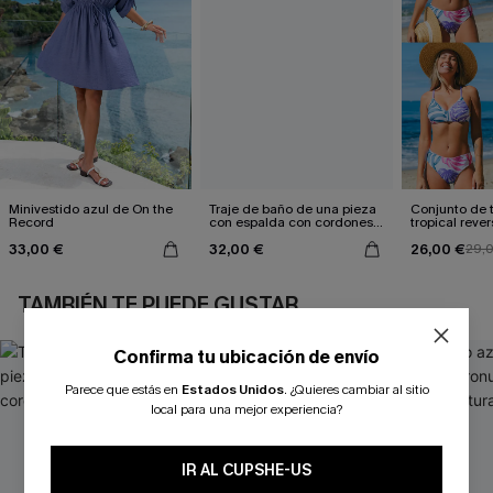
Minivestido azul de On the
Traje de baño de una pieza
Conjunto de t
Record
con espalda con cordones y
tropical rever
aleteo floral
de talle med
33,00 €
32,00 €
26,00 €
29,
TAMBIÉN TE PUEDE GUSTAR
Confirma tu ubicación de envío
Parece que estás en
Estados Unidos
.
¿Quieres cambiar al sitio
local para una mejor experiencia?
IR AL CUPSHE-US