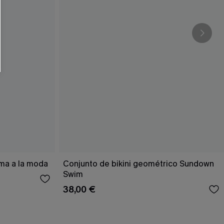
RSE
r este formulario, usted acepta nuestros
acidad
, y además acepta recibir correos
ticos de Cupshe en cualquier momento del
r ninguna compra. Podemos utilizar la
ductos y ofertas adaptados a su perfil.
ema a la moda
Conjunto de bikini geométrico Sundown
Swim
38,00 €