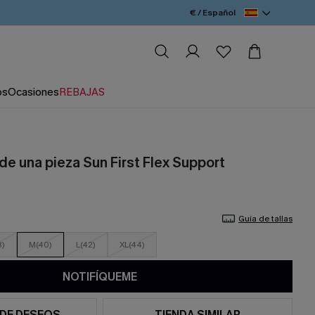
€ / Español
os
Ocasiones
REBAJAS
de una pieza Sun First Flex Support
Guía de tallas
8)
M(40)
L(42)
XL(44)
NOTIFÍQUEME
 DE DESEOS
TIENDA SIMILAR