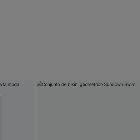
 CUPSHE?
ompra mínima