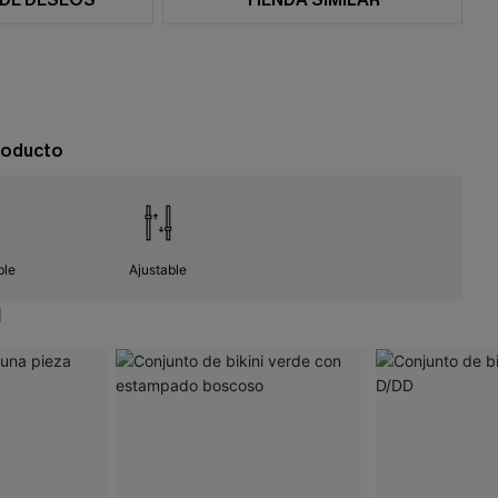
roducto
ble
Ajustable
N