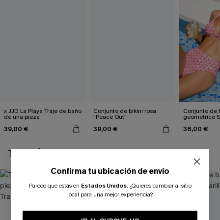
x JJD La Playa Traje de baño
Conjunto de bikini rosa
Conjunto de b
de una pieza
"Peace Out"
geométrico 
39,00 €
39,00 €
38,00 €
TAMBIÉN TE PUEDE GUSTAR
Confirma tu ubicación de envío
Parece que estás en
Estados Unidos
.
¿Quieres cambiar al sitio
local para una mejor experiencia?