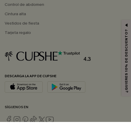
Control de abdomen
Cintura alta
Vestidos de fiesta
¿QUIERES 10% DE DESCUENTO?
Tarjeta regalo
4.3
DESCARGA LA APP DE CUPSHE
SÍGUENOS EN