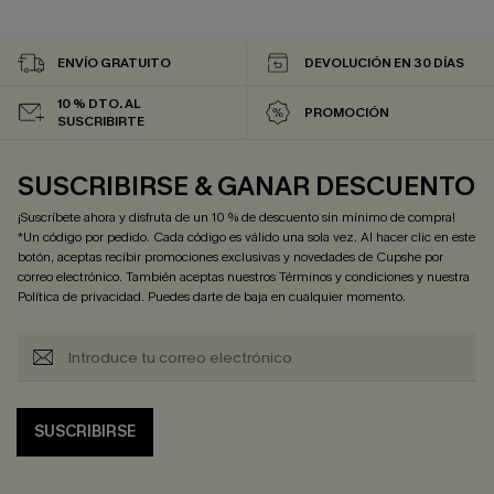
ENVÍO GRATUITO
DEVOLUCIÓN EN 30 DÍAS
10 % DTO. AL
PROMOCIÓN
SUSCRIBIRTE
SUSCRIBIRSE & GANAR DESCUENTO
¡Suscríbete ahora y disfruta de un 10 % de descuento sin mínimo de compra!
*Un código por pedido. Cada código es válido una sola vez. Al hacer clic en este
botón, aceptas recibir promociones exclusivas y novedades de Cupshe por
correo electrónico. También aceptas nuestros
Términos y condiciones
y nuestra
Política de privacidad
. Puedes darte de baja en cualquier momento.
SUSCRIBIRSE