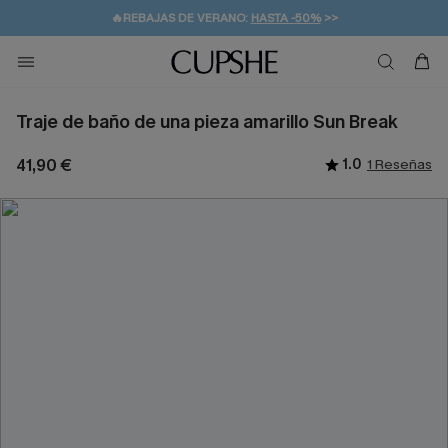
💌¡SUSCRIBIRSE & GANAR -10% EXTRA!
🚚ENVÍO GRATUITO A PARTIR DE 49 € >>
Traje de baño de una pieza amarillo Sun Break
41,90 €
1.0
1 Reseñas