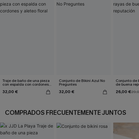
Traje de baño de una pieza
Conjunto de Bikini Azul No
Conjunto de b
con espalda con cordones y
Preguntes
de buena rep
aleteo floral
32,00 €
32,00 €
26,00 €
29,
COMPRADOS FRECUENTEMENTE JUNTOS