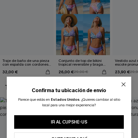
Traje de baño de una pieza
Conjunto de top de bikini
Vestido azul
con espalda con cordones y
tropical reversible y braga
escote pronu
aleteo floral
de talle medio Escaping
cintura anud
32,00 €
26,00 €
23,90 €
29,00 €
29,
TAMBIÉN TE PUEDE GUSTAR
Confirma tu ubicación de envío
Parece que estás en
Estados Unidos
.
¿Quieres cambiar al sitio
local para una mejor experiencia?
IR AL CUPSHE-US