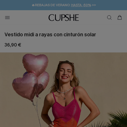
👒PROMOCIÓN DE VERANO:
-10% EN 2 VESTIDOS
>>
🚚ENVÍO GRATUITO A PARTIR DE 49 € >>
💌¡SUSCRIBIRSE & GANAR -10% EXTRA!
Vestido midi a rayas con cinturón solar
36,90 €