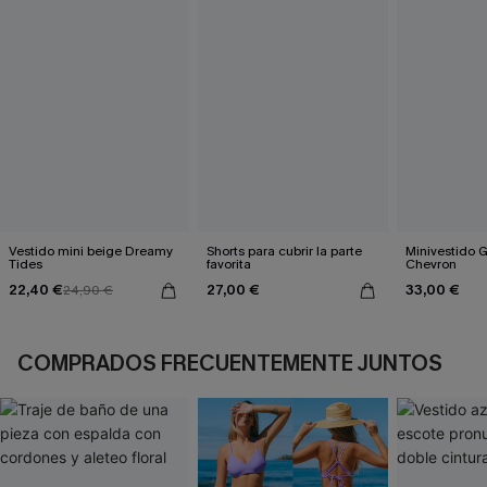
Vestido mini beige Dreamy
Shorts para cubrir la parte
Minivestido 
Tides
favorita
Chevron
22,40 €
27,00 €
33,00 €
24,90 €
COMPRADOS FRECUENTEMENTE JUNTOS