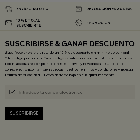
ENVÍO GRATUITO
DEVOLUCIÓN EN 30 DÍAS
10 % DTO. AL
PROMOCIÓN
SUSCRIBIRTE
SUSCRIBIRSE & GANAR DESCUENTO
¡Suscríbete ahora y disfruta de un 10 % de descuento sin mínimo de compra!
*Un código por pedido. Cada código es válido una sola vez. Al hacer clic en este
botón, aceptas recibir promociones exclusivas y novedades de Cupshe por
correo electrónico. También aceptas nuestros
Términos y condiciones
y nuestra
Política de privacidad
. Puedes darte de baja en cualquier momento.
SUSCRIBIRSE