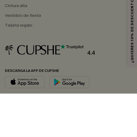
¿QUIERES 10% DE DESCUENTO?
Cintura alta
Vestidos de fiesta
Tarjeta regalo
4.4
DESCARGA LA APP DE CUPSHE
SÍGUENOS EN