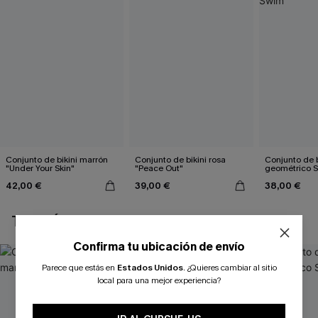
Conjunto de bikini marrón
Conjunto de bikini rosa
Conjunto de b
"Under Your Skin"
"Peace Out"
geométrico 
42,00 €
39,00 €
38,00 €
TAMBIÉN TE PUEDE GUSTAR
Confirma tu ubicación de envío
Parece que estás en
Estados Unidos
.
¿Quieres cambiar al sitio
local para una mejor experiencia?