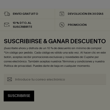
ENVÍO GRATUITO
DEVOLUCIÓN EN 30 DÍAS
10 % DTO. AL
PROMOCIÓN
SUSCRIBIRTE
SUSCRIBIRSE & GANAR DESCUENTO
¡Suscríbete ahora y disfruta de un 10 % de descuento sin mínimo de compra!
*Un código por pedido. Cada código es válido una sola vez. Al hacer clic en este
botón, aceptas recibir promociones exclusivas y novedades de Cupshe por
correo electrónico. También aceptas nuestros
Términos y condiciones
y nuestra
Política de privacidad
. Puedes darte de baja en cualquier momento.
SUSCRIBIRSE