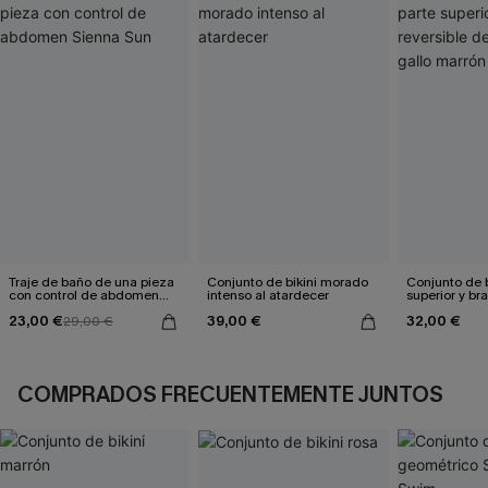
Traje de baño de una pieza
Conjunto de bikini morado
Conjunto de b
con control de abdomen
intenso al atardecer
superior y br
Sienna Sun
reversible de
23,00 €
39,00 €
32,00 €
29,00 €
marrón
COMPRADOS FRECUENTEMENTE JUNTOS