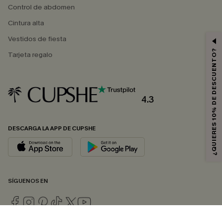
Control de abdomen
Cintura alta
Vestidos de fiesta
¿QUIERES 10% DE DESCUENTO?
Tarjeta regalo
4.3
DESCARGA LA APP DE CUPSHE
SÍGUENOS EN