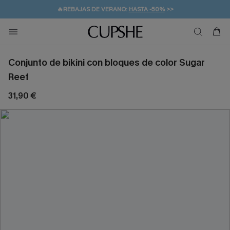
👒PROMOCIÓN DE VERANO:
-10% EN 2 VESTIDOS
>>
🚚ENVÍO GRATUITO A PARTIR DE 49 € >>
💌¡SUSCRIBIRSE & GANAR -10% EXTRA!
Conjunto de bikini con bloques de color Sugar
Reef
31,90 €