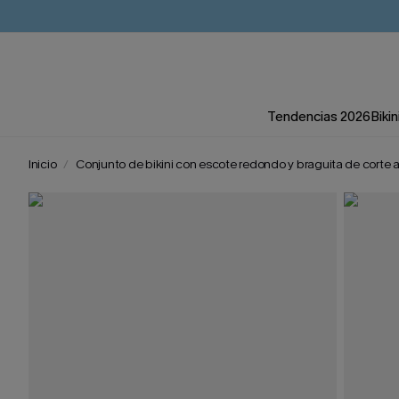
Tendencias 2026
Bikin
Inicio
Conjunto de bikini con escote redondo y braguita de corte a