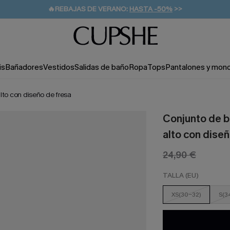
👒PROMOCIÓN DE VERANO:
-10% EN 2 VESTIDOS
>>
🚚ENVÍO GRATUITO A PARTIR DE 49 € >>
💌¡SUSCRIBIRSE & GANAR -10% EXTRA!
is
Bañadores
Vestidos
Salidas de baño
Ropa
Tops
Pantalones y mon
lto con diseño de fresa
Conjunto de b
alto con diseñ
24,90 €
TALLA (EU)
XS(30-32)
S(3