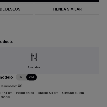
 DE DESEOS
TIENDA SIMILAR
roducto
Ajustable
 modelo
IN
CM
e la modelo:
XS
:
174 cm
Peso:
54 kg
Busto:
84 cm
Cintura:
62 cm
92 cm