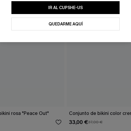
IR AL CUPSHE-US
QUEDARME AQUÍ
ikini rosa "Peace Out"
Conjunto de bikini color cr
33,00 €
37,00 €