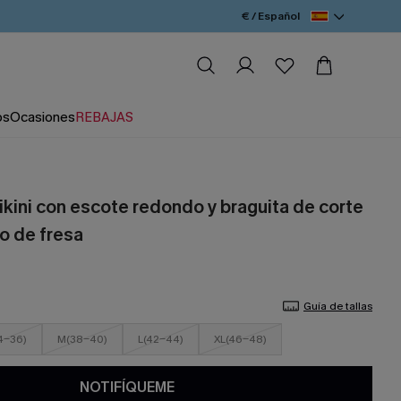
€ / Español
os
Ocasiones
REBAJAS
ikini con escote redondo y braguita de corte
o de fresa
Guía de tallas
4-36)
M(38-40)
L(42-44)
XL(46-48)
NOTIFÍQUEME