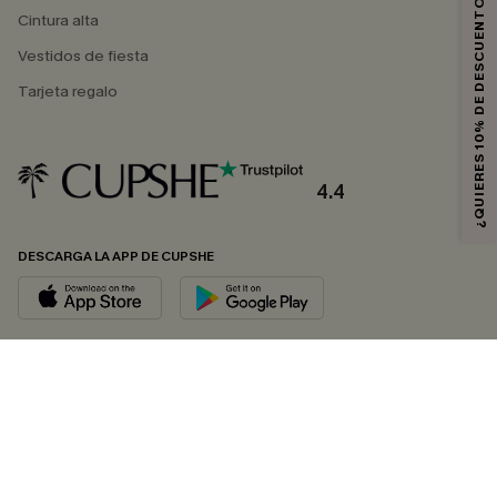
¿QUIERES 10% DE DESCUENTO?
Cintura alta
Vestidos de fiesta
Tarjeta regalo
4.4
DESCARGA LA APP DE CUPSHE
SÍGUENOS EN