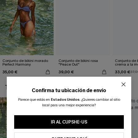
Conjunto de bikini morado
Conjunto de bikini rosa
Conjunto de b
Perfect Harmony
"Peace Out"
crema a la 
35,00 €
39,00 €
33,00 €
37,0
TAMBIÉN TE PUEDE GUSTAR
Confirma tu ubicación de envío
Parece que estás en
Estados Unidos
.
¿Quieres cambiar al sitio
local para una mejor experiencia?
IR AL CUPSHE-US