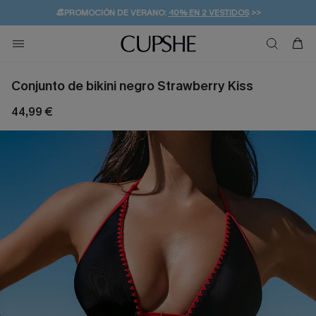
👒PROMOCIÓN DE VERANO:
-10% EN 2 VESTIDOS
>>
🚚ENVÍO GRATUITO A PARTIR DE 49 € >>
💌¡SUSCRIBIRSE & GANAR -10% EXTRA!
Conjunto de bikini negro Strawberry Kiss
44,99 €