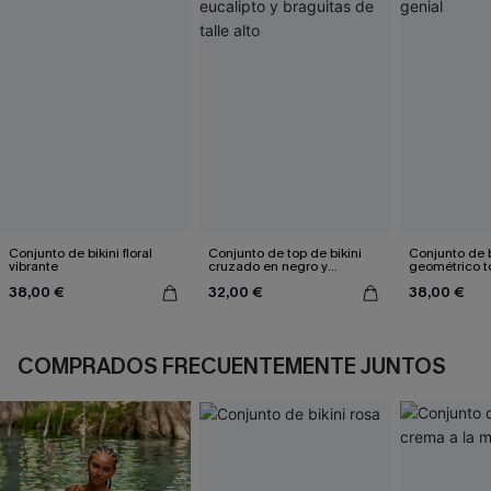
Conjunto de bikini floral
Conjunto de top de bikini
Conjunto de b
vibrante
cruzado en negro y
geométrico t
eucalipto y braguitas de
genial
38,00 €
32,00 €
38,00 €
talle alto
COMPRADOS FRECUENTEMENTE JUNTOS