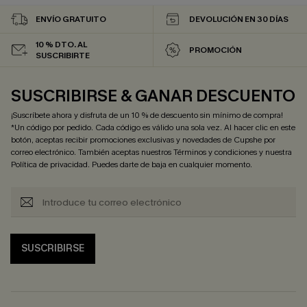
ENVÍO GRATUITO
DEVOLUCIÓN EN 30 DÍAS
10 % DTO. AL
PROMOCIÓN
SUSCRIBIRTE
SUSCRIBIRSE & GANAR DESCUENTO
¡Suscríbete ahora y disfruta de un 10 % de descuento sin mínimo de compra!
*Un código por pedido. Cada código es válido una sola vez. Al hacer clic en este
botón, aceptas recibir promociones exclusivas y novedades de Cupshe por
correo electrónico. También aceptas nuestros
Términos y condiciones
y nuestra
Política de privacidad
. Puedes darte de baja en cualquier momento.
SUSCRIBIRSE