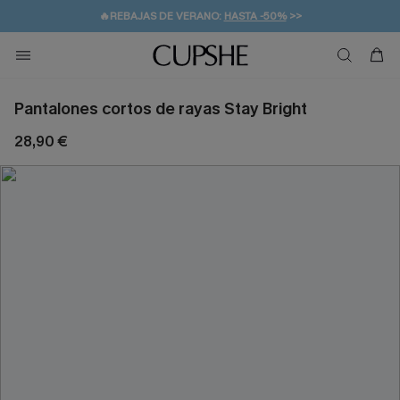
👒PROMOCIÓN DE VERANO:
-10% EN 2 VESTIDOS
>>
🚚ENVÍO GRATUITO A PARTIR DE 49 € >>
💌¡SUSCRIBIRSE & GANAR -10% EXTRA!
Pantalones cortos de rayas Stay Bright
28,90 €