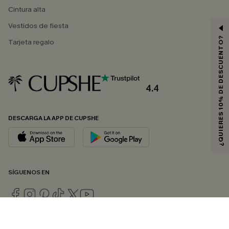
Cintura alta
Vestidos de fiesta
¿QUIERES 10% DE DESCUENTO?
Tarjeta regalo
4.4
DESCARGA LA APP DE CUPSHE
SÍGUENOS EN