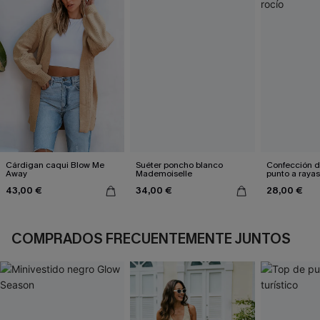
Cárdigan caqui Blow Me
Suéter poncho blanco
Confección d
Away
Mademoiselle
punto a rayas
43,00 €
34,00 €
28,00 €
COMPRADOS FRECUENTEMENTE JUNTOS