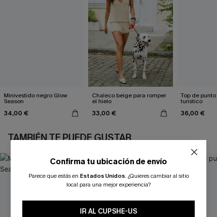
Minivestido negro Glow
Chaleco beige para romper
Top de punto
Season
el hielo
turístico
34,00 €
33,00 €
36,00 €
TAMBIÉN TE PUEDE GUSTAR
Confirma tu ubicación de envío
Parece que estás en
Estados Unidos
.
¿Quieres cambiar al sitio
local para una mejor experiencia?
IR AL CUPSHE-US