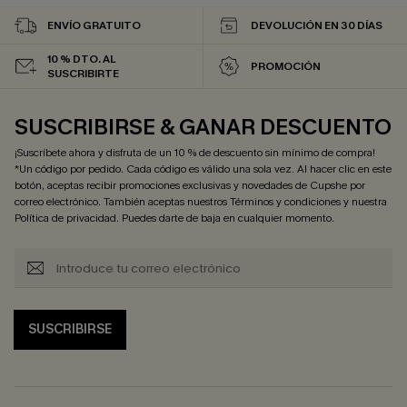
ENVÍO GRATUITO
DEVOLUCIÓN EN 30 DÍAS
10 % DTO. AL
PROMOCIÓN
SUSCRIBIRTE
SUSCRIBIRSE & GANAR DESCUENTO
¡Suscríbete ahora y disfruta de un 10 % de descuento sin mínimo de compra!
*Un código por pedido. Cada código es válido una sola vez. Al hacer clic en este
botón, aceptas recibir promociones exclusivas y novedades de Cupshe por
correo electrónico. También aceptas nuestros
Términos y condiciones
y nuestra
Política de privacidad
. Puedes darte de baja en cualquier momento.
SUSCRIBIRSE