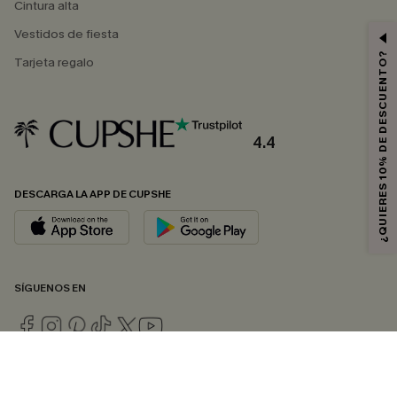
Cintura alta
Vestidos de fiesta
¿QUIERES 10% DE DESCUENTO?
Tarjeta regalo
4.4
DESCARGA LA APP DE CUPSHE
SÍGUENOS EN