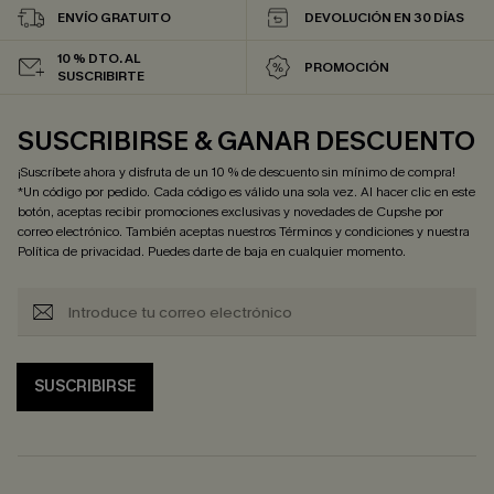
ENVÍO GRATUITO
DEVOLUCIÓN EN 30 DÍAS
10 % DTO. AL
PROMOCIÓN
SUSCRIBIRTE
SUSCRIBIRSE & GANAR DESCUENTO
¡Suscríbete ahora y disfruta de un 10 % de descuento sin mínimo de compra!
*Un código por pedido. Cada código es válido una sola vez. Al hacer clic en este
botón, aceptas recibir promociones exclusivas y novedades de Cupshe por
correo electrónico. También aceptas nuestros
Términos y condiciones
y nuestra
Política de privacidad
. Puedes darte de baja en cualquier momento.
SUSCRIBIRSE