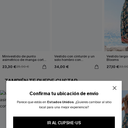
Minivestido de punto
Vestido con cinturón y un
Vestido largo 
asimétrico de manga corta
solo hombro con
Blooms
azul
estampado de hojas
23,30 €
34,00 €
27,10 €
25,90 €
33,9
TAMBIÉN TE PUEDE GUSTAR
Confirma tu ubicación de envío
Parece que estás en
Estados Unidos
.
¿Quieres cambiar al sitio
local para una mejor experiencia?
IR AL CUPSHE-US