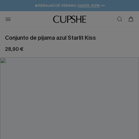
👒PROMOCIÓN DE VERANO:
-10% EN 2 VESTIDOS
>>
🚚ENVÍO GRATUITO A PARTIR DE 49 € >>
💌¡SUSCRIBIRSE & GANAR -10% EXTRA!
Conjunto de pijama azul Starlit Kiss
28,90 €