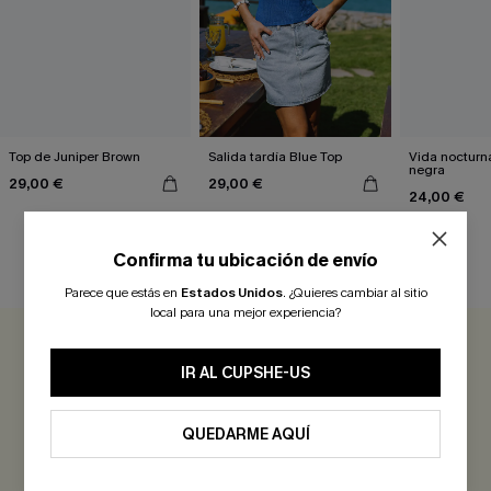
Top de Juniper Brown
Salida tardía Blue Top
Vida nocturn
negra
29,00 €
29,00 €
24,00 €
Confirma tu ubicación de envío
RESEÑAS DE CLIENTES
Parece que estás en
Estados Unidos
.
¿Quieres cambiar al sitio
local para una mejor experiencia?
0.0
IR AL CUPSHE-US
Sé el Primero en Reseñar
QUEDARME AQUÍ
¡Gana más de 30 puntos por cada reseña que dejes!
EVALUAR