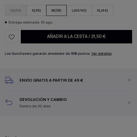
XS(34)
S(36)
M(38)
L(40/42)
XL(44)
Entrega estimada: 19 ago.
AÑADIR A LA CESTA
/
21,50 €
Los Sunchasers ganarán alrededor de
108
puntos.
Ver detalles
ENVÍO GRATIS A PARTIR DE 49 €
DEVOLUCIÓN Y CAMBIO
Dentro de 30 días