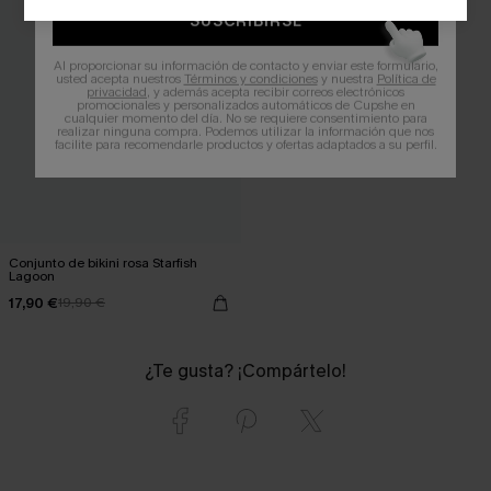
SUSCRIBIRSE
Al proporcionar su información de contacto y enviar este formulario,
usted acepta nuestros
Términos y condiciones
y nuestra
Política de
privacidad
, y además acepta recibir correos electrónicos
promocionales y personalizados automáticos de Cupshe en
cualquier momento del día. No se requiere consentimiento para
realizar ninguna compra. Podemos utilizar la información que nos
facilite para recomendarle productos y ofertas adaptados a su perfil.
Conjunto de bikini rosa Starfish
Lagoon
17,90 €
19,90 €
¿Te gusta? ¡Compártelo!