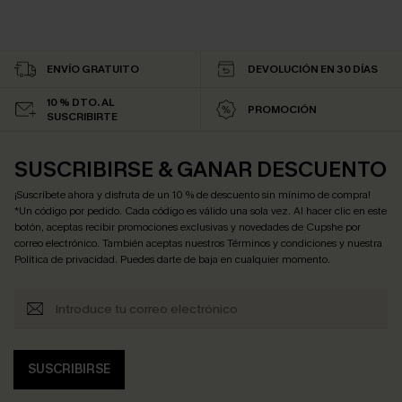
ENVÍO GRATUITO
DEVOLUCIÓN EN 30 DÍAS
10 % DTO. AL
PROMOCIÓN
SUSCRIBIRTE
SUSCRIBIRSE & GANAR DESCUENTO
¡Suscríbete ahora y disfruta de un 10 % de descuento sin mínimo de compra!
*Un código por pedido. Cada código es válido una sola vez. Al hacer clic en este
botón, aceptas recibir promociones exclusivas y novedades de Cupshe por
correo electrónico. También aceptas nuestros
Términos y condiciones
y nuestra
Política de privacidad
. Puedes darte de baja en cualquier momento.
SUSCRIBIRSE