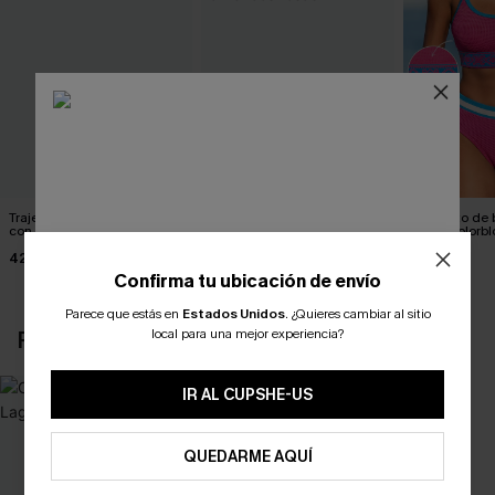
Traje de baño de una pieza
Traje de baño de una pieza
Conjunto de 
con estampado floral Stop &
con control de abdomen y
Sport Colorbl
Stare
estampado de flamencos
42,00 €
45,00 €
35,00 €
rosas
Confirma tu ubicación de envío
Parece que estás en
Estados Unidos
.
¿Quieres cambiar al sitio
¿NUEVO EN CUPSHE?
local para una mejor experiencia?
REVISAR RECIENTEMENTE
-10% extra sin compra mínima
IR AL CUPSHE-US
QUEDARME AQUÍ