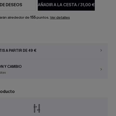
 DE DESEOS
AÑADIR A LA CESTA
/
31,00 €
arán alrededor de
155
puntos.
Ver detalles
IS A PARTIR DE 49 €
N Y CAMBIO
días
roducto