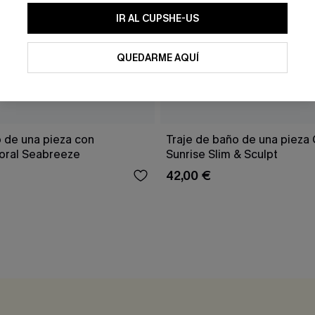
IR AL CUPSHE-US
QUEDARME AQUÍ
o de una pieza con
Traje de baño de una pieza 
oral Seabreeze
Sunrise Slim & Sculpt
42,00 €