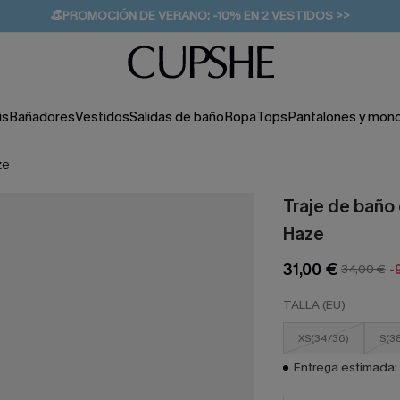
👒PROMOCIÓN DE VERANO:
-10% EN 2 VESTIDOS
>>
🚚ENVÍO GRATUITO A PARTIR DE 49 € >>
💌¡SUSCRIBIRSE & GANAR -10% EXTRA!
is
Bañadores
Vestidos
Salidas de baño
Ropa
Tops
Pantalones y mon
ze
Traje de baño
Haze
31,00 €
34,00 €
-
TALLA (EU)
XS(34/36)
S(3
Entrega estimada: 