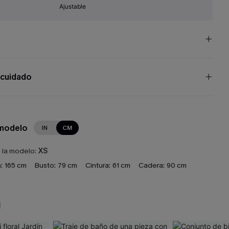
Ajustable
 cuidado
 modelo
IN
CM
e la modelo:
XS
:
165 cm
Busto:
79 cm
Cintura:
61 cm
Cadera:
90 cm
N