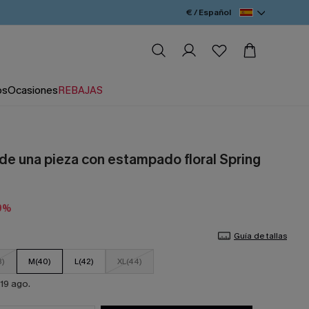
€ / Español
os
Ocasiones
REBAJAS
 de una pieza con estampado floral Spring
9%
Guía de tallas
8)
M(40)
L(42)
XL(44)
19 ago.