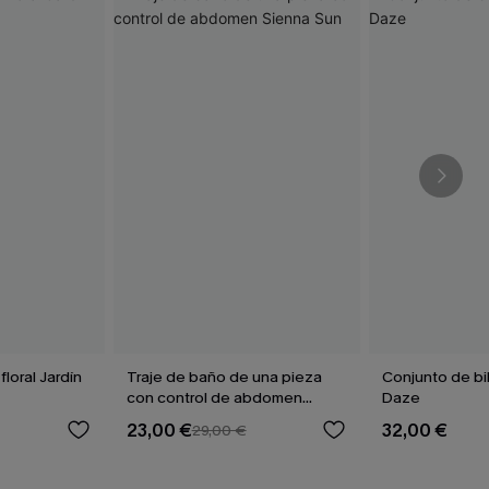
floral Jardín
Traje de baño de una pieza
Conjunto de bik
con control de abdomen
Daze
Sienna Sun
23,00 €
32,00 €
29,00 €