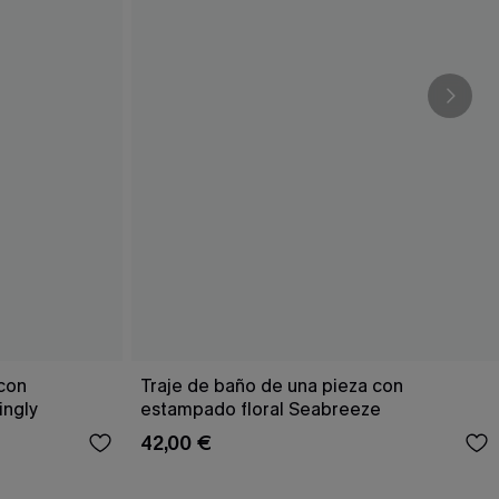
 con
Traje de baño de una pieza con
ingly
estampado floral Seabreeze
42,00 €