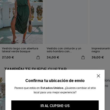
Vestido largo con abertura
Vestido con cinturón y un
Impresionante
lateral verde bosque
solo hombro con
negro
estampado de hojas
27,00 €
34,00 €
39,00 €
TAMBIÉN TE PUEDE GUSTAR
Confirma tu ubicación de envío
Parece que estás en
Estados Unidos
.
¿Quieres cambiar al sitio
local para una mejor experiencia?
IR AL CUPSHE-US