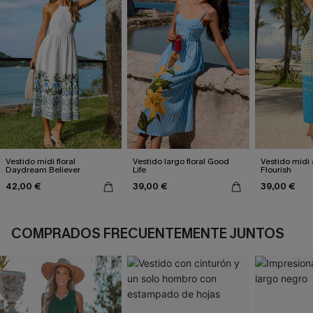
Vestido midi floral
Vestido largo floral Good
Vestido midi 
Daydream Believer
Life
Flourish
42,00 €
39,00 €
39,00 €
COMPRADOS FRECUENTEMENTE JUNTOS