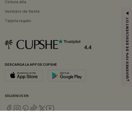
Cintura alta
Vestidos de fiesta
¿QUIERES 10% DE DESCUENTO?
Tarjeta regalo
4.4
DESCARGA LA APP DE CUPSHE
SÍGUENOS EN