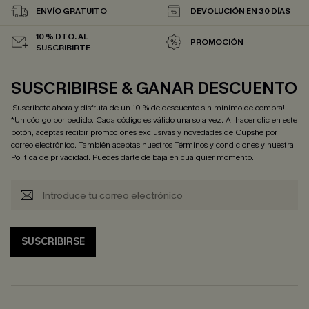
ENVÍO GRATUITO
DEVOLUCIÓN EN 30 DÍAS
10 % DTO. AL
PROMOCIÓN
SUSCRIBIRTE
SUSCRIBIRSE & GANAR DESCUENTO
¡Suscríbete ahora y disfruta de un 10 % de descuento sin mínimo de compra!
*Un código por pedido. Cada código es válido una sola vez. Al hacer clic en este
botón, aceptas recibir promociones exclusivas y novedades de Cupshe por
correo electrónico. También aceptas nuestros
Términos y condiciones
y nuestra
Política de privacidad
. Puedes darte de baja en cualquier momento.
SUSCRIBIRSE